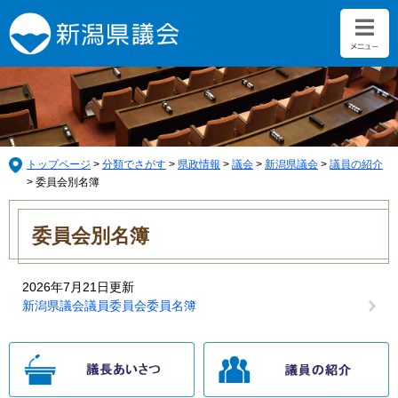
ペ
メ
ー
ニ
ジ
ュ
の
ー
先
を
頭
飛
で
ば
す。
し
て
トップページ
>
分類でさがす
>
県政情報
>
議会
>
新潟県議会
>
議員の紹介
本
>
委員会別名簿
文
本
へ
文
委員会別名簿
2026年7月21日更新
新潟県議会議員委員会委員名簿