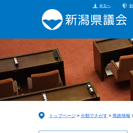
ペ
メ
本文へ
初
ー
ニ
ジ
ュ
の
ー
先
を
頭
飛
で
ば
す。
し
て
本
文
へ
トップページ
>
分類でさがす
>
県政情報