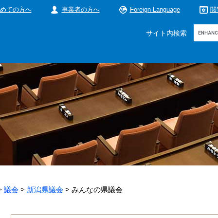
めての方へ
事業者の方へ
Foreign Language
閲
Google
サイト内検索
カ
ス
タ
ム
検
索
>
議会
>
新潟県議会
>
みんなの県議会