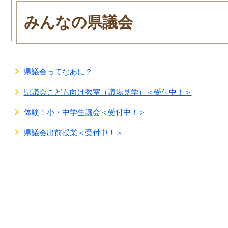
本
文
みんなの県議会
県議会ってなあに？
県議会こども向け教室（議場見学）＜受付中！＞
体験！小・中学生議会＜受付中！＞
県議会出前授業＜受付中！＞