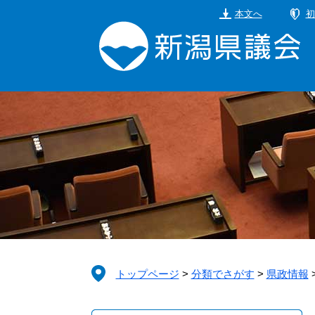
ペ
メ
本文へ
初
ー
ニ
ジ
ュ
の
ー
先
を
頭
飛
で
ば
す。
し
て
本
文
へ
トップページ
>
分類でさがす
>
県政情報