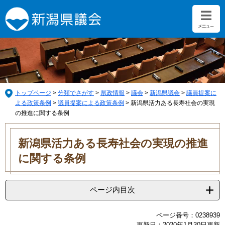
ペ
メ
ー
ニ
ジ
ュ
の
ー
先
を
頭
飛
で
ば
す。
し
て
トップページ
>
分類でさがす
>
県政情報
>
議会
>
新潟県議会
>
議員提案に
本
よる政策条例
>
議員提案による政策条例
>
新潟県活力ある長寿社会の実現
文
の推進に関する条例
へ
本
文
新潟県活力ある長寿社会の実現の推進
に関する条例
ページ内目次
ページ番号：0238939
更新日：2020年1月30日更新