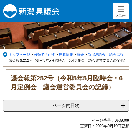
ペ
メ
ー
ニ
ジ
ュ
の
ー
先
を
頭
飛
で
ば
す。
し
て
トップページ
>
分類でさがす
>
県政情報
>
議会
>
新潟県議会
>
議会広報
>
本
議会報第252号（令和5年5月臨時会・6月定例会 議会運営委員会の記録）
文
本
へ
文
議会報第252号（令和5年5月臨時会・6
月定例会 議会運営委員会の記録）
ページ内目次
ページ番号：0609009
更新日：2023年9月19日更新