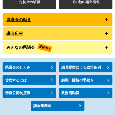
県議会の動き
議会広報
受付中！
みんなの県議会
県議会のしくみ
議員提案による政策条例
傍聴するには
請願・陳情の手続き
情報公開制度等
政務活動費
議会事務局