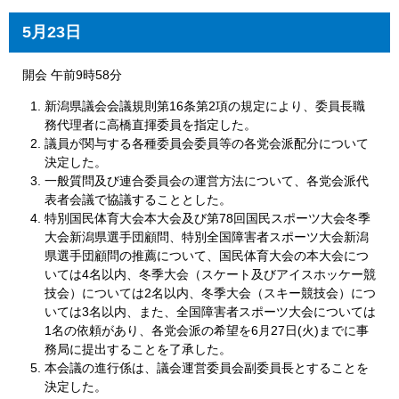
5月23日
開会 午前9時58分
新潟県議会会議規則第16条第2項の規定により、委員長職
務代理者に高橋直揮委員を指定した。
議員が関与する各種委員会委員等の各党会派配分について
決定した。
一般質問及び連合委員会の運営方法について、各党会派代
表者会議で協議することとした。
特別国民体育大会本大会及び第78回国民スポーツ大会冬季
大会新潟県選手団顧問、特別全国障害者スポーツ大会新潟
県選手団顧問の推薦について、国民体育大会の本大会につ
いては4名以内、冬季大会（スケート及びアイスホッケー競
技会）については2名以内、冬季大会（スキー競技会）につ
いては3名以内、また、全国障害者スポーツ大会については
1名の依頼があり、各党会派の希望を6月27日(火)までに事
務局に提出することを了承した。
本会議の進行係は、議会運営委員会副委員長とすることを
決定した。