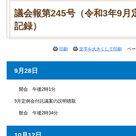
本
文
議会報第245号（令和3年9
記録）
印刷
文字を大きくして印刷
ペー
9月28日
開会 午後2時1分
9月定例会付託議案の説明聴取
散会 午後2時34分
10
月12日