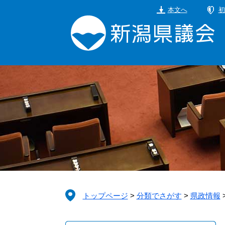
ペ
メ
本文へ
初
ー
ニ
ジ
ュ
の
ー
先
を
頭
飛
で
ば
す。
し
て
本
文
へ
トップページ
>
分類でさがす
>
県政情報