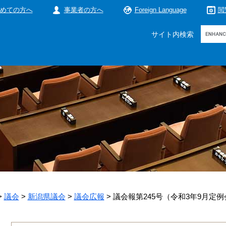
めての方へ
事業者の方へ
Foreign Language
閲
Google
サイト内検索
カ
ス
タ
ム
検
索
>
議会
>
新潟県議会
>
議会広報
>
議会報第245号（令和3年9月定