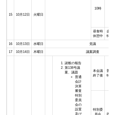
10時
15
10月12日
火曜日
昼食時
企業
休憩中
特別
16
10月13日
水曜日
党議
17
10月14日
木曜日
議案調査
諸般の報告
第138号議
本会議
普通
案、議題
終了後
特別
普通
会計
決算
審査
特別
委員
会の
設置
特別委
及び
員会
四常