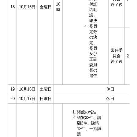
10
付託
終了後
18
10月15日
金曜日
時
の動
議、
即決
委員
定数
の決
定、
委員
常任委
及び
員会
議会
正副
終了後
委員
長の
選任
19
10月16日
土曜日
休日
20
10月17日
日曜日
休日
諸般の報告
議案32件、請
願2件、陳情
12件、一括議
題