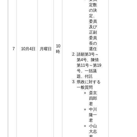
定数
の決
定、
委員
及び
正副
委員
長の
10
7
10月4日
月曜日
選任
時
請願第3号～
第4号、陳情
第11号～第19
号、一括議
題、付託
県政に対する
一般質問
斎京
四郎
君
中川
隆一
君
小山
大志
君