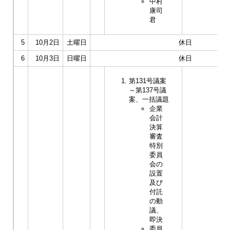
中村
康司
君
5
10月2日
土曜日
休日
6
10月3日
日曜日
休日
第131号議案
～第137号議
案、一括議題
企業
会計
決算
審査
特別
委員
会の
設置
及び
付託
の動
議、
即決
委員