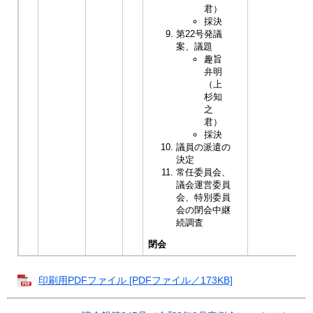
君）
採決
第22号発議
案、議題
趣旨
弁明
（上
杉知
之
君）
採決
議員の派遣の
決定
常任委員会、
議会運営委員
会、特別委員
会の閉会中継
続調査
閉会
印刷用PDFファイル [PDFファイル／173KB]