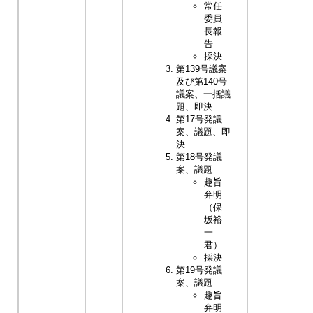
常任
委員
長報
告
採決
第139号議案
及び第140号
議案、一括議
題、即決
第17号発議
案、議題、即
決
第18号発議
案、議題
趣旨
弁明
（保
坂裕
一
君）
採決
第19号発議
案、議題
趣旨
弁明