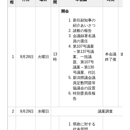
程
間
開会
新任副知事の
紹介あいさつ
諸般の報告
会議録署名議
員の選任
第107号議案
～第137号議
13
本会議
連合
1
9月28日
火曜日
案、一括議
時
終了後
（議
題、第107号
議案～第130
号議案、付託
新潟県議会議
員定数問題等
協議会の設置
特別委員長報
告
2
9月29日
水曜日
議案調査
県政に対する
代表質問