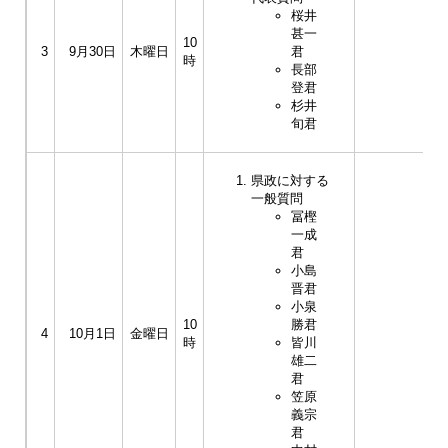
桜井
甚一
10
3
9月30日
木曜日
君
時
長部
登君
杉井
旬君
県政に対する
一般質問
冨樫
一成
君
小島
晋君
小泉
10
勝君
4
10月1日
金曜日
時
皆川
雄二
君
笠原
義宗
君