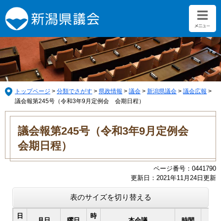
ペ
メ
ー
ニ
ジ
ュ
の
ー
先
を
頭
飛
で
ば
す。
し
て
トップページ
>
分類でさがす
>
県政情報
>
議会
>
新潟県議会
>
議会広報
>
本
議会報第245号（令和3年9月定例会 会期日程）
文
本
へ
文
議会報第245号（令和3年9月定例会
会期日程）
ページ番号：0441790
更新日：2021年11月24日更新
表のサイズを切り替える
日
時
月日
曜日
本会議
時間