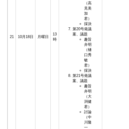
（高
見美
加
君）
採決
第20号発議
13
案、議題
21
10月18日
月曜日
時
趣旨
弁明
（樋
口秀
敏
君）
採決
第21号発議
案、議題
趣旨
弁明
（大
渕健
君）
討論
（中
川隆
一