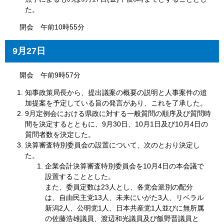
た。
閉会 午前10時55分
9月27日
開会 午前9時57分
知事政策局長から、提出議案の概要の説明と人事案件の追
加提案を予定している旨の発言があり、これを了承した。
9月定例会における県政に対する一般質問の順序及び質問時
間を決定するとともに、9月30日、10月1日及び10月4日の
質問者数を決定した。
決算審査特別委員会の設置について、次のとおり決定し
た。
企業会計決算審査特別委員会を10月4日の本会議で
設置することとした。
また、委員定数は23人とし、各党会派別の配分
は、自由民主党13人、未来にいがた3人、リベラル
新潟2人、公明党1人、日本共産党1人並びに無所属
の佐藤浩雄議員、渡辺和光議員及び飯野晋議員と