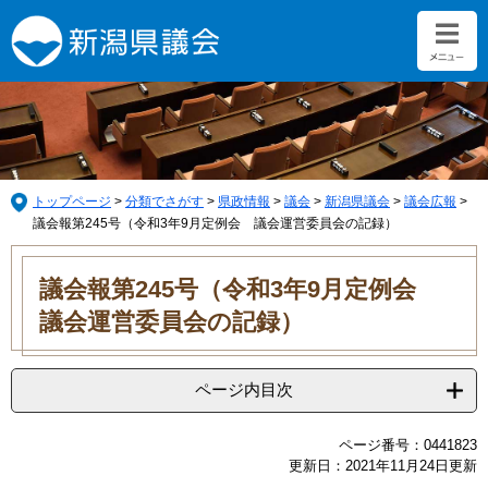
ペ
メ
ー
ニ
ジ
ュ
の
ー
先
を
頭
飛
で
ば
す。
し
て
トップページ
>
分類でさがす
>
県政情報
>
議会
>
新潟県議会
>
議会広報
>
本
議会報第245号（令和3年9月定例会 議会運営委員会の記録）
文
本
へ
文
議会報第245号（令和3年9月定例会
議会運営委員会の記録）
ページ内目次
ページ番号：0441823
更新日：2021年11月24日更新