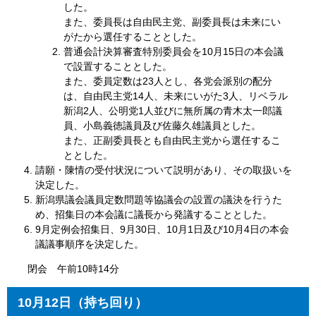
した。
また、委員長は自由民主党、副委員長は未来にい
がたから選任することとした。
普通会計決算審査特別委員会を10月15日の本会議
で設置することとした。
また、委員定数は23人とし、各党会派別の配分
は、自由民主党14人、未来にいがた3人、リベラル
新潟2人、公明党1人並びに無所属の青木太一郎議
員、小島義徳議員及び佐藤久雄議員とした。
また、正副委員長とも自由民主党から選任するこ
ととした。
請願・陳情の受付状況について説明があり、その取扱いを
決定した。
新潟県議会議員定数問題等協議会の設置の議決を行うた
め、招集日の本会議に議長から発議することとした。
9月定例会招集日、9月30日、10月1日及び10月4日の本会
議議事順序を決定した。
閉会 午前10時14分
10
月12日（持ち回り）