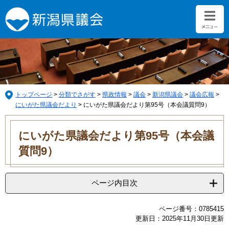
ペ
メ
ー
ニ
ジ
ュ
の
ー
先
を
頭
飛
で
ば
す。
し
て
トップページ
>
分類でさがす
>
県政情報
>
議会
>
新潟県議会
>
議会広報
>
本
にいがた県議会だより
>
にいがた県議会だより第95号（本会議質問9）
文
本
へ
文
にいがた県議会だより第95号（本会議
質問9）
ページ内目次
ページ番号：0785415
更新日：2025年11月30日更新