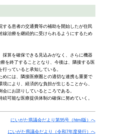
院する患者の交通費等の補助を開始したが住民
射線治療を継続的に受けられるようにするため
、採算を確保できる見込みがなく、さらに機器
治療を終了することとなり、今後は、隣接する医
を行っていると承知している。
ためには、隣接医療圏との適切な連携も重要で
環境により、経済的な負担が生じることから、
例会にお諮りしているところである。
持続可能な医療提供体制の確保に努めていく。
にいがた県議会だより第95号（html版）へ
にいがた県議会だより（令和7年度発行）へ