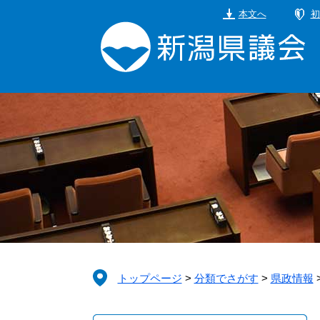
ペ
メ
本文へ
初
ー
ニ
ジ
ュ
の
ー
先
を
頭
飛
で
ば
す。
し
て
本
文
へ
トップページ
>
分類でさがす
>
県政情報