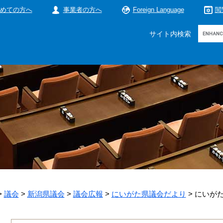
めての方へ
事業者の方へ
Foreign Language
閲
Google
サイト内検索
カ
ス
タ
ム
検
索
>
議会
>
新潟県議会
>
議会広報
>
にいがた県議会だより
>
にいがた