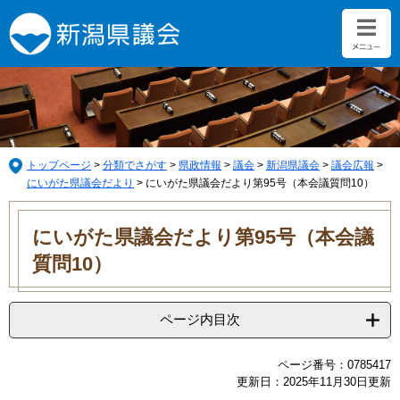
ペ
メ
ー
ニ
ジ
ュ
の
ー
先
を
頭
飛
で
ば
す。
し
て
トップページ
>
分類でさがす
>
県政情報
>
議会
>
新潟県議会
>
議会広報
>
本
にいがた県議会だより
>
にいがた県議会だより第95号（本会議質問10）
文
本
へ
文
にいがた県議会だより第95号（本会議
質問10）
ページ内目次
ページ番号：0785417
更新日：2025年11月30日更新