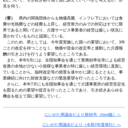
見を伺う。
（答）
県内の関係団体からも物価高騰、インフレ下においては食
費や光熱費などの経費も上昇し、経営努力のみでの対応はすでに限
界であると聞いており、介護サービス事業者の経営は厳しい状況に
置かれているものと認識している。
このため、県としては、今年度実施した国への要望において、3年
ごとの改定を待つことなく、物価や賃金の改定率と連動した介護報
酬の引き上げを行うよう要望したところである。
また、本年5月には、全国知事会を通じて業務効率化等による経営
改善の余地が少ない小規模な事業者が特に厳しい経営環境に直面し
ていることから、臨時改定等の措置を速やかに講じるとともに、事
業継続に向けた財政支援などの緊急要望を行ったところである。
さらに、本年7月にも全国知事会を通じて介護事業所の経営安定化
を図るための要望や提言を行ったところであり、引き続きあらゆる
機会を捉えて国に要望していく。
にいがた県議会だより第95号（html版）へ
にいがた県議会だより（令和7年度発行）へ