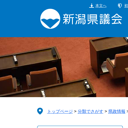
ペ
メ
本文へ
初
ー
ニ
ジ
ュ
の
ー
先
を
頭
飛
で
ば
す。
し
て
本
文
へ
トップページ
>
分類でさがす
>
県政情報