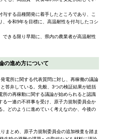
付与する品種開発に着手したところであり、こ
り、令和9年を目標に、高温耐性を付与したコシ
、できる限り早期に、県内の農業者が高温耐性
論の進め方について
力発電所に関する代表質問に対し、再稼働の議論
ると答弁している。先般、3つの検証結果が総括
電所の再稼動に関する議論が始められると認識
する一連の不祥事を受け、原子力規制委員会か
る。どのように進めていく考えなのか、今後の
取りまとめ、原子力規制委員会の追加検査を踏ま
害発生時の避難の課題への取組などを材料に議論