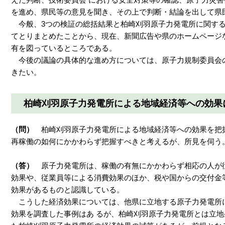
を進め、県民等の意見を聞き、その上で判断・結論を出して県
今般、3つの検証の総括結果と柏崎刈羽原子力発電所に関する
てとりまとめたことから、現在、新聞広告や県のホームページ
有を図っているところである。
今後の議論の具体的な進め方については、原子力規制委員会
きたい。
柏崎刈羽原子力発電所による地域経済等への効果
（問）
柏崎刈羽原子力発電所による地域経済等への効果を把
再稼働の如何にかかわらず把握すべきと考えるが、所見を伺う
（答）
原子力発電所は、稼働の有無にかかわらず相応の人が
効果や、従業員等による消費効果のほか、税や国からの交付金
効果があるものと認識している。
こうした経済効果については、他県に立地する原子力発電所
効果を調査した事例はあ るが、柏崎刈羽原子力発電所とは立