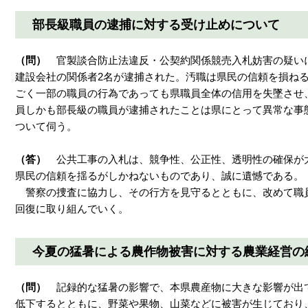
部長級職員の逮捕に対する受け止めについて
（問）
官製談合防止法違反・公契約関係競売入札妨害の疑い
建設会社の関係者2名が逮捕された。汚職は県民の信頼を損ね
ごく一部の職員の行為であっても県職員全体の信用を失墜させ
員しかも部長級の職員が逮捕されたことは県にとって異常な事
ついて伺う。
（答）
公共工事の入札は、競争性、公正性、透明性の確保が
県民の信頼を揺るがしかねないものであり、誠に遺憾である。
警察の捜査に協力し、その行方を見守るとともに、改めて職
回復に取り組んでいく。
今夏の猛暑による農作物被害に対する農業経営の
（問）
記録的な猛暑の影響で、本県農産物に大きな影響が出
低下するとともに、野菜や果物、山菜などに被害が生じており