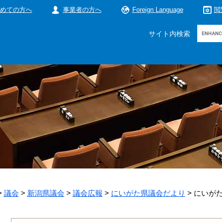
めての方へ
事業者の方へ
Foreign Language
閲
Google
サイト内検索
カ
ス
タ
ム
検
索
>
議会
>
新潟県議会
>
議会広報
>
にいがた県議会だより
>
にいがた