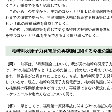
くことが重要であると認識している。
このため、今年度から、主力のコシヒカリＢＬに高温耐性を
れまでの研究で培った、開発期間を大幅に短縮する技術等によ
ヒカリBLの候補系統を育成していく。
その後、現地試験等を通じて更なる特性の把握や選抜を進め
を持つコシヒカリBLを生産できるよう取り組んでいく。
柏崎刈羽原子力発電所の再稼動に関する今後の議
（問）
知事は、6月県議会において、我が党の柏崎刈羽原子
は、3つの検証結果をとりまとめた後に、始めたいと考えてい
され、報告書が公表されたことから、今後、柏崎刈羽原子力発
しているが、現在、柏崎刈羽原子力発電所は、核物質防護に関
ら核燃料の移動禁止命令が出ており、再稼動できない状況にあ
スケジュールや進め方などについて伺う。
（答）
県としては、福島第一原発事故に関する3つの検証の
えた判断、技術委員会 における安全対策等の確認、原子力災