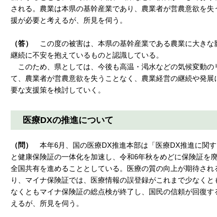
される。農業は本県の基幹産業であり、農業者が営農意欲を失
援が必要と考えるが、所見を伺う。
（答）
この度の被害は、本県の基幹産業である農業に大きな
継続に不安を抱えているものと認識している。
このため、県としては、今後も高温・渇水などの気候変動の
て、農業者が営農意欲を失うことなく、農業経営の継続や発展
要な支援策を検討していく。
医療DXの推進について
（問）
本年6月、国の医療DX推進本部は「医療DX推進に関
と健康保険証の一体化を加速し、令和6年秋をめどに保険証を
全国共有を進めることとしている。医療の質の向上が期待され
り、マイナ保険証では、医療情報の誤登録がこれまで少なくとも
なくともマイナ保険証の総点検が終了し、国民の信頼が回復す
えるが、所見を伺う。