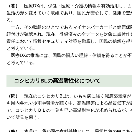
（答）
医療DXは、保健・医療・介護の情報を有効活用し、
生活の形を変えていく取組であり、国民が安心して、健康で豊
る。
一方、その取組のひとつであるマイナンバーカードと健康保
紐付けが確認され、現在、登録済みの全データを対象に点検作
責任において情報セキュリティ対策を徹底し、国民の信頼を得
と考えている。
医療DXの推進には、国民の幅広い理解・信頼を得ることが不
と考えている。
コシヒカリBLの高温耐性化について
（問）
現在のコシヒカリBLは、いもち病に強く減農薬栽培
も県内各地で少雨や猛暑が続く中、高温障害による品質低下が
で、コシヒカリＢＬの一刻も早い高温耐性化が求められるが、
いて所見を伺う。
（答）
本県は、我が国の食料基地として、異常気象の中にあ