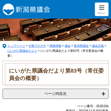
ペ
メ
ー
ニ
ジ
ュ
の
ー
先
を
頭
飛
で
ば
す。
し
て
トップページ
>
分類でさがす
>
県政情報
>
議会
>
新潟県議会
>
議会広報
>
本
にいがた県議会だより
>
にいがた県議会だより第83号（常任委員会の概
文
要）
へ
本
文
にいがた県議会だより第83号（常任委
員会の概要）
ページ内目次
ページ番号：0535334
更新日：2022年11月20日更新