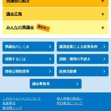
県議会の動き
議会広報
受付中！
みんなの県議会
県議会のしくみ
議員提案による政策条例
傍聴するには
請願・陳情の手続き
情報公開制度等
政務活動費
議会事務局
このホームページについて
個人情報の取扱い
免責事項
RSS配信について
新潟県トップ