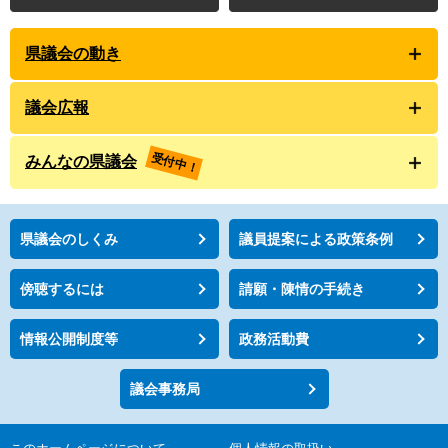
県議会の動き
議会広報
受付中！
みんなの県議会
県議会のしくみ
議員提案による政策条例
傍聴するには
請願・陳情の手続き
情報公開制度等
政務活動費
議会事務局