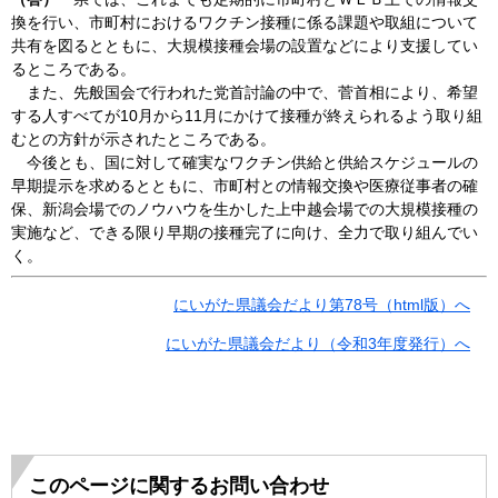
換を行い、市町村におけるワクチン接種に係る課題や取組について
共有を図るとともに、大規模接種会場の設置などにより支援してい
るところである。
また、先般国会で行われた党首討論の中で、菅首相により、希望
する人すべてが10月から11月にかけて接種が終えられるよう取り組
むとの方針が示されたところである。
今後とも、国に対して確実なワクチン供給と供給スケジュールの
早期提示を求めるとともに、市町村との情報交換や医療従事者の確
保、新潟会場でのノウハウを生かした上中越会場での大規模接種の
実施など、できる限り早期の接種完了に向け、全力で取り組んでい
く。
にいがた県議会だより第78号（html版）へ
にいがた県議会だより（令和3年度発行）へ
このページに関するお問い合わせ