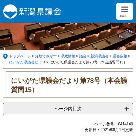
ペ
メ
ー
ニ
ジ
ュ
の
ー
先
を
頭
飛
で
ば
す。
し
て
トップページ
>
分類でさがす
>
県政情報
>
議会
>
新潟県議会
>
議会広報
>
本
にいがた県議会だより
>
にいがた県議会だより第78号（本会議質問15）
文
本
へ
文
にいがた県議会だより第78号（本会議
質問15）
ページ内目次
ページ番号：0414140
更新日：2021年8月1日更新