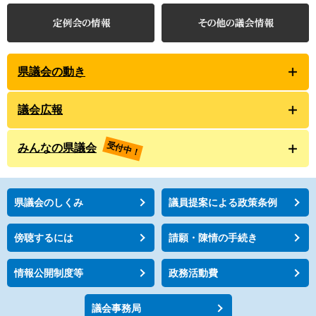
県議会の動き
議会広報
受付中！
みんなの県議会
県議会のしくみ
議員提案による政策条例
傍聴するには
請願・陳情の手続き
情報公開制度等
政務活動費
議会事務局