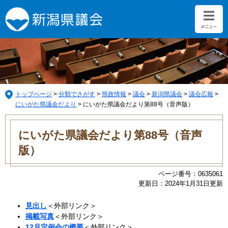
ペ
メ
ー
ニ
ジ
ュ
の
ー
先
を
頭
飛
で
ば
す。
し
て
トップページ
>
分類でさがす
>
県政情報
>
議会
>
新潟県議会
>
議会広報
>
本
にいがた県議会だより
>
にいがた県議会だより第88号（音声版）
文
本
へ
文
にいがた県議会だより第88号（音声
版）
ページ番号：0635061
更新日：2024年1月31日更新
見出し
＜外部リンク＞
掲載写真
＜外部リンク＞
12月定例会の概要
＜外部リンク＞