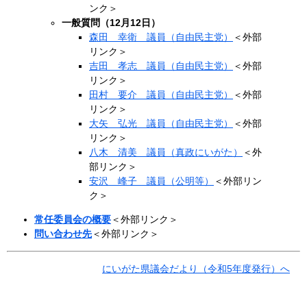
ンク＞
一般質問（12月12日）
森田 幸衛 議員（自由民主党）
＜外部
リンク＞
吉田 孝志 議員（自由民主党）
＜外部
リンク＞
田村 要介 議員（自由民主党）
＜外部
リンク＞
大矢 弘光 議員（自由民主党）
＜外部
リンク＞
八木 清美 議員（真政にいがた）
＜外
部リンク＞
安沢 峰子 議員（公明等）
＜外部リン
ク＞
常任委員会の概要
＜外部リンク＞
問い合わせ先
＜外部リンク＞
にいがた県議会だより（令和5年度発行）へ