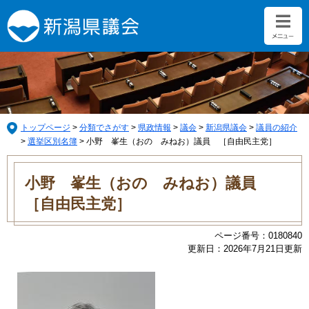
ペ
メ
ー
ニ
ジ
ュ
の
ー
先
を
頭
飛
で
ば
す。
し
て
トップページ
>
分類でさがす
>
県政情報
>
議会
>
新潟県議会
>
議員の紹介
本
>
選挙区別名簿
>
小野 峯生（おの みねお）議員 ［自由民主党］
文
本
へ
文
小野 峯生（おの みねお）議員
［自由民主党］
ページ番号：0180840
更新日：2026年7月21日更新