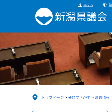
ペ
メ
本文へ
初
ー
ニ
ジ
ュ
の
ー
先
を
頭
飛
で
ば
す。
し
て
本
文
へ
トップページ
>
分類でさがす
>
県政情報