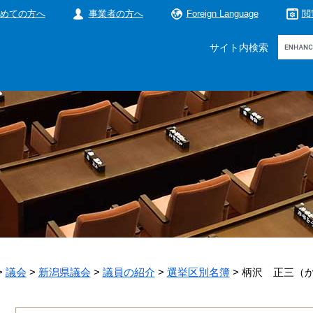
めての方へ
事業者の方へ
Foreign Language
閲
Google
サイト内検索
カ
ス
タ
ム
検
索
>
議会
>
新潟県議会
>
議員の紹介
>
選挙区別名簿
>
柄沢 正三（