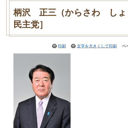
本
文
柄沢 正三（からさわ しょ
民主党］
印刷
文字を大きくして印刷
ペ