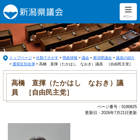
ペ
メ
ー
ニ
ジ
ュ
の
ー
先
を
頭
飛
で
ば
す。
し
て
トップページ
>
分類でさがす
>
県政情報
>
議会
>
新潟県議会
>
議員の紹介
本
>
選挙区別名簿
>
高橋 直揮（たかはし なおき）議員 ［自由民主党］
文
本
へ
文
高橋 直揮（たかはし なおき）議
員 ［自由民主党］
ページ番号：0180825
更新日：2026年7月21日更新