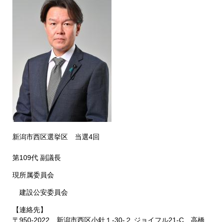
新潟市西区選挙区 当選4回
第109代 副議長
現所属委員会
建設公安委員会
【連絡先】
〒950-2022 新潟市西区小針１-30-２ ジョイフル21-C 高橋