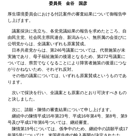
委員長 金谷 国彦
厚生環境委員会における付託案件の審査結果について御報告申
し上げます。
議案採決に先立ち、各党党議結果の報告を求めたところ、自
由民主党、社会民主県民連合、新潟みらい、無所属の会並びに
公明党からは、全議案いずれも原案賛成。
日本共産党からは、第246号議案については、代替施策が未
実施であり、母子福祉施策の後退となるため、第272号議案に
ついては、県営でなくなることにより障害者施策の後退につな
がりかねないため、それぞれ反対。
その他の議案については、いずれも原案賛成というものであ
ります。
次いで採決を行い、全議案とも原案のとおり可決すべきもの
と決しました。
次に、請願・陳情の審査結果について申し上げます。
継続中の陳情平成15年第23号、平成16年第4号、第8号、第9
号及び平成17年第6号ついては、継続審査。
陳情第19号については、係争中のため、継続中の請願平成17
年第5号については、米国産牛肉の輸入再開が決定されたた