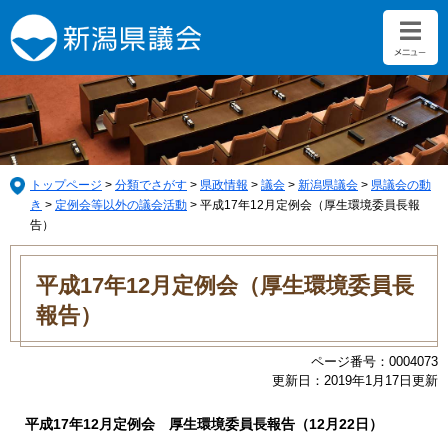
ペ
メ
ー
ニ
ジ
ュ
の
ー
先
を
頭
飛
で
ば
す。
し
て
トップページ
>
分類でさがす
>
県政情報
>
議会
>
新潟県議会
>
県議会の動
本
き
>
定例会等以外の議会活動
>
平成17年12月定例会（厚生環境委員長報
文
告）
へ
本
文
平成17年12月定例会（厚生環境委員長
報告）
ページ番号：0004073
更新日：2019年1月17日更新
平成17年12月定例会 厚生環境委員長報告（12月22日）