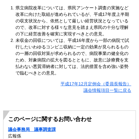
県立病院改革については、県民アンケート調査の実施など
改革に向けた取組が進められているが、平成17年度上半期
の収支状況から、依然として厳しい経営状況となっている
ので、改革に対する様々な意見を踏まえ県民の十分な理解
の下に経営改善を確実に実現すべきとの意見。
未収金の回収については、平成16年度から一部の病院で試
行したいわゆるコンビニ収納に一定の効果が見られるもの
の一層の回収対策が求められるので、病院事業の健全化の
ため、対象病院の拡大を図るとともに、故意に診療費を支
払わない悪質滞納者に対しては、法的措置を含め強い姿勢
で臨むべきとの意見。
平成17年12月定例会（委員長報告）
議会情報項目一覧に戻る
このページに関するお問い合わせ
議会事務局 議事調査課
広報係