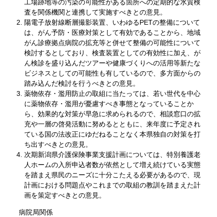
工場跡地等の汚染の可能性がある箇所への定期的な水質検
査を関係機関と連携して実施すべきとの意見。
陽電子放射線断層撮影装置、いわゆるPETの整備について
は、がん予防・医療対策として有効であることから、地域
がん診療拠点病院の拡充等と併せて整備の可能性について
検討するとしており、検査装置としての有効性に加え、が
ん検診を盛り込んだツアーや健康づくりへの活用等新たな
ビジネスとしての可能性も有しているので、多方面からの
踏み込んだ検討を行うべきとの意見。
薬物依存・濫用防止の取組に当たっては、若い世代を中心
に薬物依存・濫用が憂慮すべき事態となっていることか
ら、効果的な対策が早急に求められるので、相談窓口の拡
充や一層の啓発活動に努めるとともに、来年度に予定され
ている国の法改正にゆだねることなく本県独自の対策を打
ち出すべきとの意見。
次期新潟県介護保険事業支援計画については、特別養護老
人ホームの入所申込者数が依然として増え続けている実態
を踏まえ県民のニーズに十分こたえる必要があるので、現
計画における問題点やこれまでの取組の教訓を踏まえた計
画を策定すべきとの意見。
病院局関係