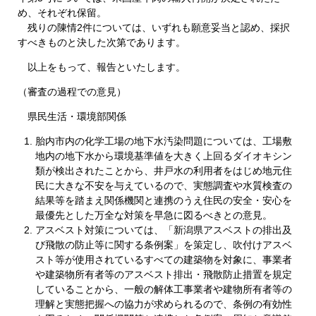
め、それぞれ保留。
残りの陳情2件については、いずれも願意妥当と認め、採択
すべきものと決した次第であります。
以上をもって、報告といたします。
（審査の過程での意見）
県民生活・環境部関係
胎内市内の化学工場の地下水汚染問題については、工場敷
地内の地下水から環境基準値を大きく上回るダイオキシン
類が検出されたことから、井戸水の利用者をはじめ地元住
民に大きな不安を与えているので、実態調査や水質検査の
結果等を踏まえ関係機関と連携のうえ住民の安全・安心を
最優先とした万全な対策を早急に図るべきとの意見。
アスベスト対策については、「新潟県アスベストの排出及
び飛散の防止等に関する条例案」を策定し、吹付けアスベ
スト等が使用されているすべての建築物を対象に、事業者
や建築物所有者等のアスベスト排出・飛散防止措置を規定
していることから、一般の解体工事業者や建物所有者等の
理解と実態把握への協力が求められるので、条例の有効性