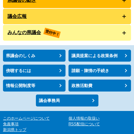
県議会の動き
議会広報
受付中！
みんなの県議会
県議会のしくみ
議員提案による政策条例
傍聴するには
請願・陳情の手続き
情報公開制度等
政務活動費
議会事務局
このホームページについて
個人情報の取扱い
免責事項
RSS配信について
新潟県トップ