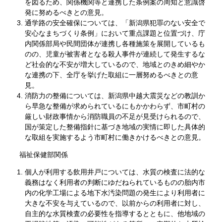
を図るため、関係機関等と連携した条例案の周知と意識啓
発に努めるべきとの意見。
通学路の安全確保については、「新潟県犯罪のない安全で
安心なまちづくり条例」において重点課題と位置づけ、庁
内関係部局や民間団体が連携し各種施策を展開しているも
のの、児童が被害者となる殺人事件が連続して発生するな
ど社会的な不安が増大しているので、地域とのきめ細やか
な連携の下、全庁を挙げた取組に一層努めるべきとの意
見。
消防力の整備については、新潟県中越大震災などの教訓か
ら早急な整備が求められているにもかかわらず、市町村の
厳しい財政事情から消防職員の不足が見受けられるので、
国が策定した整備指針に基づき地域の実情に即した具体的
な取組を実施するよう市町村に働きかけるべきとの意見。
福祉保健部関係
個人が利用する飲用井戸については、水質の検査に法的な
義務はなく利用者の判断にゆだねられているものの胎内市
内の化学工場による地下水汚染問題の発生により利用者に
大きな不安を与えているので、以前からの利用者に対し、
自主的な水質検査の必要性を指導するとともに、他地域の