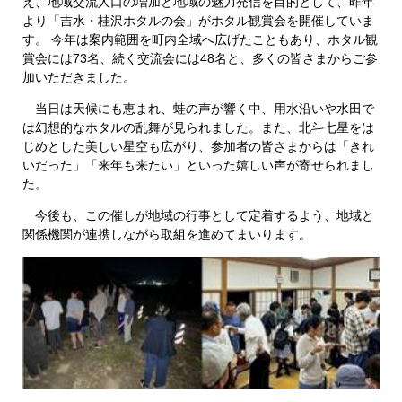
え、地域交流人口の増加と地域の魅力発信を目的として、昨年
より「吉水・桂沢ホタルの会」がホタル観賞会を開催していま
す。 今年は案内範囲を町内全域へ広げたこともあり、ホタル観
賞会には73名、続く交流会には48名と、多くの皆さまからご参
加いただきました。
当日は天候にも恵まれ、蛙の声が響く中、用水沿いや水田で
は幻想的なホタルの乱舞が見られました。また、北斗七星をは
じめとした美しい星空も広がり、参加者の皆さまからは「きれ
いだった」「来年も来たい」といった嬉しい声が寄せられまし
た。
今後も、この催しが地域の行事として定着するよう、地域と
関係機関が連携しながら取組を進めてまいります。