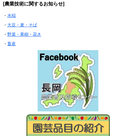
[農業技術に関するお知らせ]
・
水稲
・
大豆・麦・そば
・
野菜・果樹・花き
・
畜産