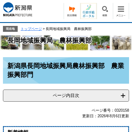
ペ
メ
ー
ニ
ジ
ュ
の
ー
先
を
トップページ
>
長岡地域振興局 農林振興部
現在地
頭
飛
長岡地域振興局 農林振興部
で
ば
す。
し
て
本
本
新潟県長岡地域振興局農林振興部 農業
文
文
へ
振興部門
ページ内目次
ページ番号：0320158
更新日：2026年8月6日更新