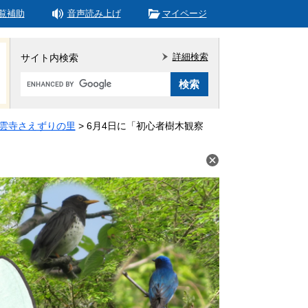
覧補助
音声読み上げ
マイページ
詳細検索
サイト内検索
Google
カ
ス
タ
雲寺さえずりの里
>
6月4日に「初心者樹木観察
ム
検
索