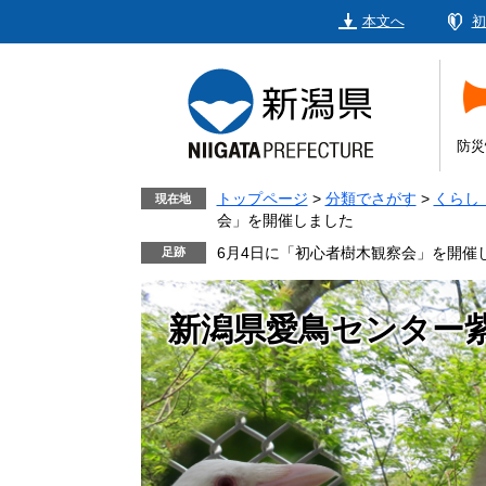
ペ
メ
本文へ
初
ー
ニ
ジ
ュ
の
ー
先
を
頭
飛
防災
で
ば
す。
し
トップページ
>
分類でさがす
>
くらし
現在地
会」を開催しました
て
本
6月4日に「初心者樹木観察会」を開催
文
へ
新潟県愛鳥センター