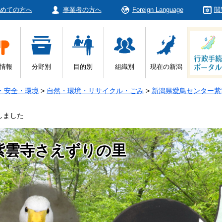
めての方へ
事業者の方へ
Foreign Language
閲
情報
分野別
目的別
組織別
現在の新潟
・安全・環境
>
自然・環境・リサイクル・ごみ
>
新潟県愛鳥センター紫
しました
紫雲寺さえずりの里