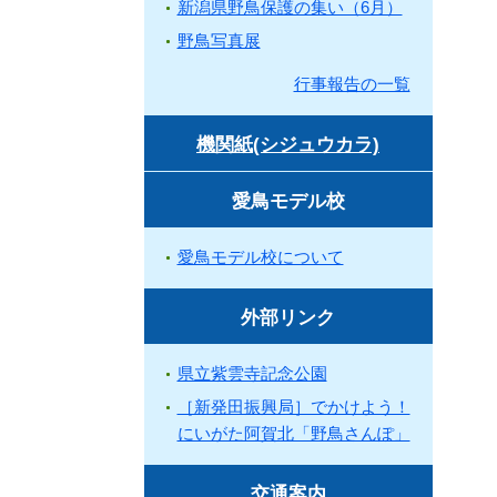
新潟県野鳥保護の集い（6月）
野鳥写真展
行事報告の一覧
機関紙(シジュウカラ)
愛鳥モデル校
愛鳥モデル校について
外部リンク
県立紫雲寺記念公園
［新発田振興局］でかけよう！
にいがた阿賀北「野鳥さんぽ」
交通案内