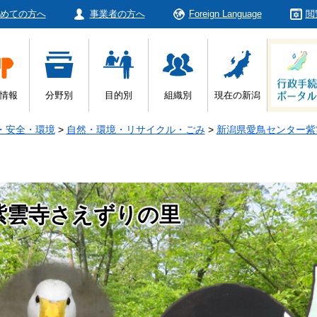
めての方へ
事業者の方へ
Foreign Language
閲
情報
分野別
目的別
組織別
現在の新潟
・安全・環境
>
自然・環境・リサイクル・ごみ
>
新潟県愛鳥センター紫
紫雲寺さえずりの里