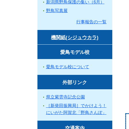
新潟県野鳥保護の集い（6月）
野鳥写真展
行事報告の一覧
機関紙(シジュウカラ)
愛鳥モデル校
愛鳥モデル校について
外部リンク
県立紫雲寺記念公園
［新発田振興局］でかけよう！
にいがた阿賀北「野鳥さんぽ」
交通案内