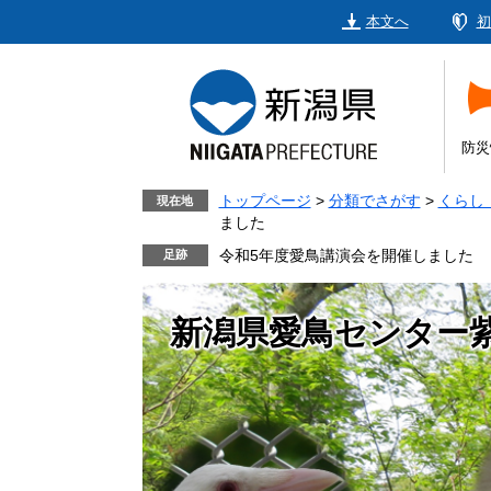
ペ
メ
本文へ
初
ー
ニ
ジ
ュ
の
ー
先
を
頭
飛
防災
で
ば
す。
し
トップページ
>
分類でさがす
>
くらし
現在地
ました
て
本
令和5年度愛鳥講演会を開催しました
文
へ
新潟県愛鳥センター