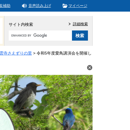
覧補助
音声読み上げ
マイページ
詳細検索
サイト内検索
Google
カ
ス
タ
雲寺さえずりの里
>
令和5年度愛鳥講演会を開催し
ム
検
索