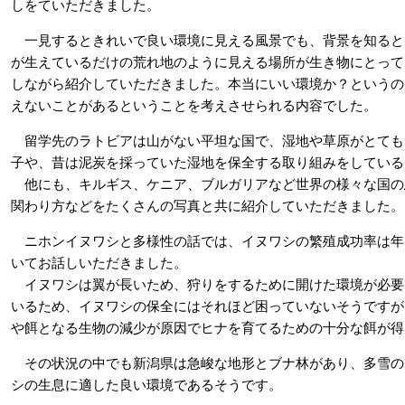
しをていただきました。
一見するときれいで良い環境に見える風景でも、背景を知ると
が生えているだけの荒れ地のように見える場所が生き物にとって
しながら紹介していただきました。本当にいい環境か？というの
えないことがあるということを考えさせられる内容でした。
留学先のラトビアは山がない平坦な国で、湿地や草原がとても
子や、昔は泥炭を採っていた湿地を保全する取り組みをしている
他にも、キルギス、ケニア、ブルガリアなど世界の様々な国の
関わり方などをたくさんの写真と共に紹介していただきました。
ニホンイヌワシと多様性の話では、イヌワシの繁殖成功率は年
いてお話しいただきました。
イヌワシは翼が長いため、狩りをするために開けた環境が必要
いるため、イヌワシの保全にはそれほど困っていないそうですが
や餌となる生物の減少が原因でヒナを育てるための十分な餌が得
その状況の中でも新潟県は急峻な地形とブナ林があり、多雪の
シの生息に適した良い環境であるそうです。