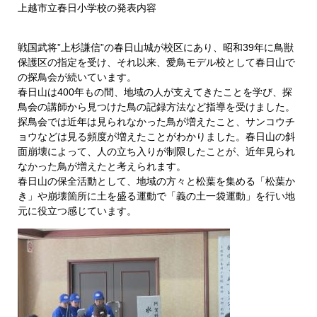
上越市立春日小学校の発表内容
戦国武将”上杉謙信”の春日山城が校区にあり、昭和39年に鳥獣
保護区の指定を受け、それ以来、愛鳥モデル校として春日山で
の探鳥会が続いています。
春日山は400年もの間、地域の人が支えてきたことを学び、探
鳥会の講師から見つけた鳥の記録方法など指導を受けました。
探鳥会では近年は見られなかった鳥が増えたこと、サンコウチ
ョウなどは見る頻度が増えたことがわかりました。春日山の斜
面崩壊によって、人の立ち入りが制限したことが、近年見られ
なかった鳥が増えたと考えられます。
春日山の保全活動として、地域の方々と松葉を集める「松葉か
き」や崩壊箇所に土を盛る運動で「義の土一袋運動」を行い地
元に役立つ感じています。