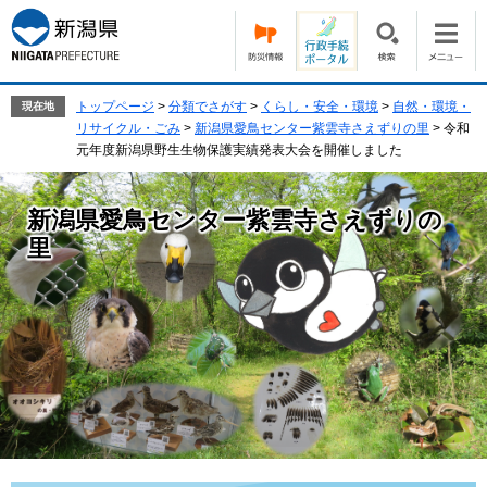
ペ
メ
ー
ニ
ジ
ュ
の
ー
先
を
トップページ
>
分類でさがす
>
くらし・安全・環境
>
自然・環境・
現在地
頭
飛
リサイクル・ごみ
>
新潟県愛鳥センター紫雲寺さえずりの里
>
令和
で
ば
元年度新潟県野生生物保護実績発表大会を開催しました
す。
し
て
新潟県愛鳥センター紫雲寺さえずりの
本
文
里
へ