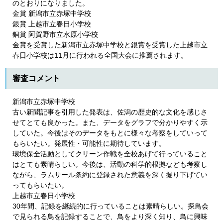
のとおりになりました。
金賞 新潟市立赤塚中学校
銀賞 上越市立春日小学校
銅賞 阿賀野市立水原小学校
金賞を受賞した新潟市立赤塚中学校と銀賞を受賞した上越市立
春日小学校は11月に行われる全国大会に推薦されます。
審査コメント
新潟市立赤塚中学校
古い新聞記事を引用した発表は、佐潟の歴史的な文化を感じさ
せてとても良かった。また、データをグラフで分かりやすく示
していた。今後はそのデータをもとに様々な考察をしていって
もらいたい。発展性・可能性に期待しています。
環境保全活動としてクリーン作戦を全校あげて行っていること
はとても素晴らしい。今後は、活動の科学的根拠なども考察し
ながら、ラムサール条約に登録された意義を深く掘り下げてい
ってもらいたい。
上越市立春日小学校
30年間、記録を継続的に行っていることは素晴らしい。探鳥会
で見られる鳥を記録することで、鳥をより深く知り、鳥に興味