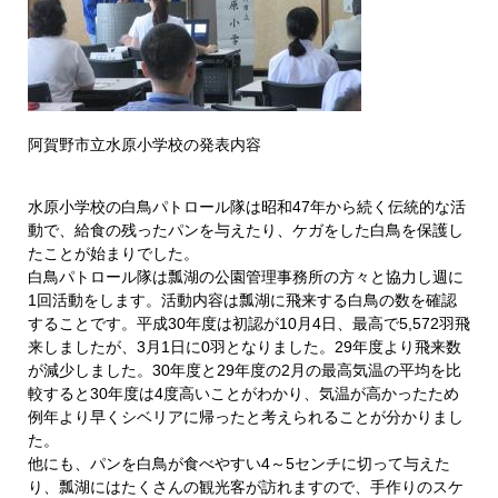
阿賀野市立水原小学校の発表内容
水原小学校の白鳥パトロール隊は昭和47年から続く伝統的な活
動で、給食の残ったパンを与えたり、ケガをした白鳥を保護し
たことが始まりでした。
白鳥パトロール隊は瓢湖の公園管理事務所の方々と協力し週に
1回活動をします。活動内容は瓢湖に飛来する白鳥の数を確認
することです。平成30年度は初認が10月4日、最高で5,572羽飛
来しましたが、3月1日に0羽となりました。29年度より飛来数
が減少しました。30年度と29年度の2月の最高気温の平均を比
較すると30年度は4度高いことがわかり、気温が高かったため
例年より早くシベリアに帰ったと考えられることが分かりまし
た。
他にも、パンを白鳥が食べやすい4～5センチに切って与えた
り、瓢湖にはたくさんの観光客が訪れますので、手作りのスケ