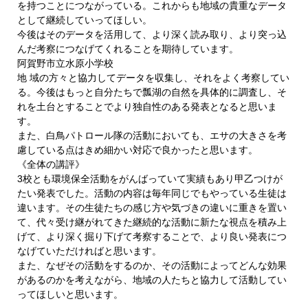
を持つことにつながっている。これからも地域の貴重なデータ
として継続していってほしい。
今後はそのデータを活用して、より深く読み取り、より突っ込
んだ考察につなげてくれることを期待しています。
阿賀野市立水原小学校
地 域の方々と協力してデータを収集し、それをよく考察してい
る。今後はもっと自分たちで瓢湖の自然を具体的に調査し、そ
れを土台とすることでより独自性のある発表となると思いま
す。
また、白鳥パトロール隊の活動においても、エサの大きさを考
慮している点はきめ細かい対応で良かったと思います。
《全体の講評》
3校とも環境保全活動をがんばっていて実績もあり甲乙つけが
たい発表でした。活動の内容は毎年同じでもやっている生徒は
違います。その生徒たちの感じ方や気づきの違いに重きを置い
て、代々受け継がれてきた継続的な活動に新たな視点を積み上
げて、より深く掘り下げて考察することで、より良い発表につ
なげていただければと思います。
また、なぜその活動をするのか、その活動によってどんな効果
があるのかを考えながら、地域の人たちと協力して活動してい
ってほしいと思います。