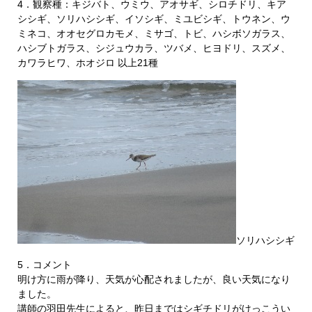
4．観察種：キジバト、ウミウ、アオサギ、シロチドリ、キア
シシギ、ソリハシシギ、イソシギ、ミユビシギ、トウネン、ウ
ミネコ、オオセグロカモメ、ミサゴ、トビ、ハシボソガラス、
ハシブトガラス、シジュウカラ、ツバメ、ヒヨドリ、スズメ、
カワラヒワ、ホオジロ 以上21種
ソリハシシギ
5．コメント
明け方に雨が降り、天気が心配されましたが、良い天気になり
ました。
講師の羽田先生によると、昨日まではシギチドリがけっこうい