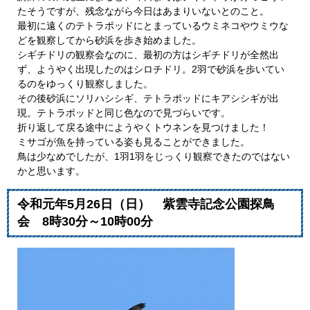
たそうですが、残念ながら今日はあまりいないとのこと。
最初に遠くのテトラポッドにとまっているウミネコやウミウな
どを観察してから砂浜を歩き始めました。
シギチドリの観察会なのに、最初の方はシギチドリが全然出
ず、ようやく出現したのはシロチドリ。2羽で砂浜を歩いてい
るのをゆっくり観察しました。
その後砂浜にソリハシシギ、テトラポッドにキアシシギが出
現。テトラポッドと同じ色なので見づらいです。
折り返して戻る途中にようやくトウネンを見つけました！
ミサゴが魚を持っている姿も見ることができました。
鳥は少なめでしたが、1羽1羽をじっくり観察できたのではない
かと思います。
令和元年5月26日（日） 紫雲寺記念公園探鳥
会 8時30分～10時00分