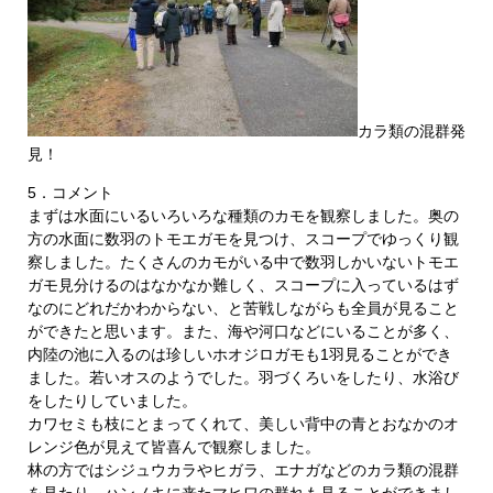
カラ類の混群発
見！
5．コメント
まずは水面にいるいろいろな種類のカモを観察しました。奥の
方の水面に数羽のトモエガモを見つけ、スコープでゆっくり観
察しました。たくさんのカモがいる中で数羽しかいないトモエ
ガモ見分けるのはなかなか難しく、スコープに入っているはず
なのにどれだかわからない、と苦戦しながらも全員が見ること
ができたと思います。また、海や河口などにいることが多く、
内陸の池に入るのは珍しいホオジロガモも1羽見ることができ
ました。若いオスのようでした。羽づくろいをしたり、水浴び
をしたりしていました。
カワセミも枝にとまってくれて、美しい背中の青とおなかのオ
レンジ色が見えて皆喜んで観察しました。
林の方ではシジュウカラやヒガラ、エナガなどのカラ類の混群
を見たり、ハンノキに来たマヒワの群れも見ることができまし