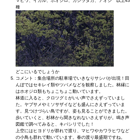
マヒワ、イカル、ホオジロ、カシラダカ、アオジ 以上43
種
どこにいるでしょうか
コメント：集合場所の駐車場でいきなりサシバが出現！田
んぼではセキレイ類やツバメなどを観察しました。林縁に
はホオジロ類もちょこちょこ動いています。
林道に入ると、クロツグミがいい声でさえずっていまし
た。ヤブサメやミソサザイなども盛んにさえずっていま
す。見つけづらい鳥ですが、姿も見ることができました。
歩いていくと、杉林から聞きなれないさえずりが。鳴き声
図鑑で調べてみると、キバシリでした！
上空にはヒヨドリが群れで渡り、マヒワやカワラヒワなど
の小鳥も群れで動いています。春の渡り最盛期ですね。