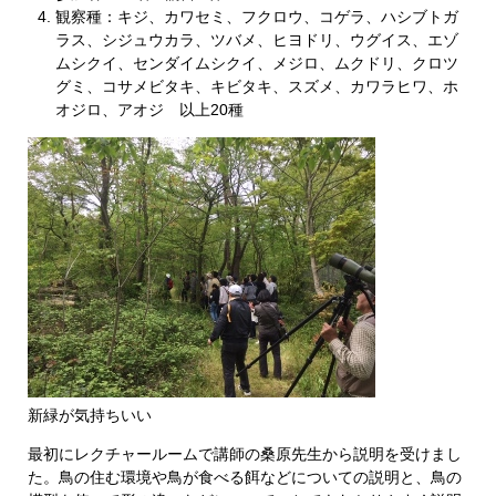
観察種：キジ、カワセミ、フクロウ、コゲラ、ハシブトガ
ラス、シジュウカラ、ツバメ、ヒヨドリ、ウグイス、エゾ
ムシクイ、センダイムシクイ、メジロ、ムクドリ、クロツ
グミ、コサメビタキ、キビタキ、スズメ、カワラヒワ、ホ
オジロ、アオジ 以上20種
新緑が気持ちいい
最初にレクチャールームで講師の桑原先生から説明を受けまし
た。鳥の住む環境や鳥が食べる餌などについての説明と、鳥の