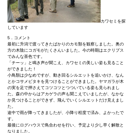
カワセミを探
しています
5．コメント
最初に升潟で渡ってきたばかりのカモ類を観察しました。奥の
方の木陰にコガモがたくさんいました。今の時期はエクリプス
でみんな茶色です。
「チーッ」と鳴き声が聞こえ、カワセミの美しい姿も見ること
ができました！
小鳥類は少なめですが、動き回るシルエットを追いかけ、なん
とかコサメビタキを見つけることができました。ヤマガラが木
の実を足で押さえてコツコツとつついている姿も見られまし
た。森の中からはアカゲラの声も聞こえていましたが、なかな
か見つけることができず、飛んでいくシルエットだけ見えまし
た。
途中で雨が降ってきましたが、小降り程度で済み、よかったで
す。
最後にログハウスで鳥合わせを行い、予定より少し早く解散と
なりました。