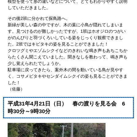
模型を使って形の違いなどについて、とてもわかりやすく説明
していただきました。
その後2班に分かれて探鳥路へ。
新緑が美しい森の中ですが、木の葉に小鳥が隠れてしまいま
す。見つけるのが難しかったですが、1班はホオジロのつがい
がのんびりと羽づくろいしている姿をじっくり観察できまし
た。2班ではキビタキの姿を見ることができました！
クロツグミやエゾムシクイなどのきれいな鳴き声もあちこちか
らたくさん聞こえていました。聞きなしを教わって、鳴き声も
少し覚えられたでしょうか。
駐車場に戻ってきたら、案外木の間を動いている鳥が見やす
く、コサメビタキやセンダイムシクイの姿も見ることができま
した！
（佐藤）
平成31年4月21日（日） 春の渡りを見る会 6
時30分～9時30分