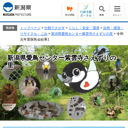
ペ
メ
ー
ニ
ジ
ュ
の
ー
先
を
トップページ
>
分類でさがす
>
くらし・安全・環境
>
自然・環境・
現在地
頭
飛
リサイクル・ごみ
>
新潟県愛鳥センター紫雲寺さえずりの里
>
令和
で
ば
元年度探鳥会結果1
す。
し
て
新潟県愛鳥センター紫雲寺さえずりの
本
文
里
へ