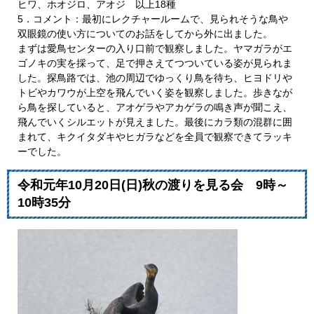
ヒワ、ホオジロ、アオジ 以上18種
5．コメント：最初にレクチャールームで、見られそうな鳥や
双眼鏡の使い方についてのお話をしてから外に出ました。
まずは愛鳥センターの入り口前で観察しました。ヤマガラがエ
ゴノキの実を採って、足で押さえてつついている姿が見られま
した。探鳥路では、池の周辺でゆっくり鳥を待ち、ヒヨドリや
トビやカワウが上空を飛んでいく姿を観察しました。歩きなが
ら鳥を探していると、アオゲラやアカゲラの鳴き声が聞こえ、
飛んでいくシルエットが見えました。最後にカラ類の混群に囲
まれて、キクイタダキやヒガラなどを全員で観察できてラッキ
ーでした。
令和元年10月20日(日)秋の渡りを見る会 9時～
10時35分