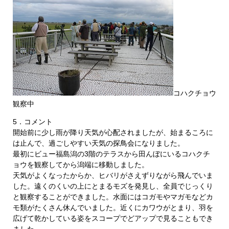
コハクチョウ
観察中
5．コメント
開始前に少し雨が降り天気が心配されましたが、始まるころに
は止んで、過ごしやすい天気の探鳥会になりました。
最初にビュー福島潟の3階のテラスから田んぼにいるコハクチ
ョウを観察してから潟端に移動しました。
天気がよくなったからか、ヒバリがさえずりながら飛んでいま
した。遠くのくいの上にとまるモズを発見し、全員でじっくり
と観察することができました。水面にはコガモやマガモなどカ
モ類がたくさん休んでいました。近くにカワウがとまり、羽を
広げて乾かしている姿をスコープでどアップで見ることもでき
ました。