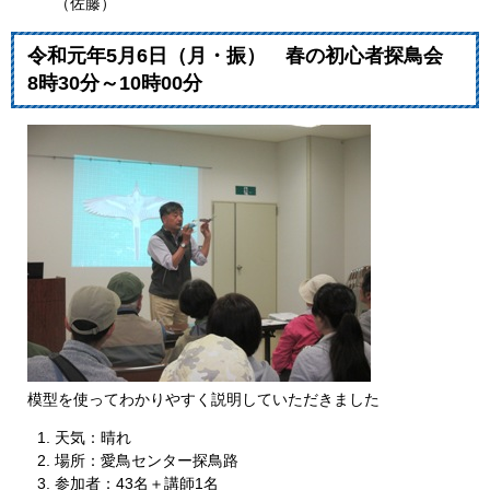
（佐藤）
令和元年5月6日（月・振） 春の初心者探鳥会
8時30分～10時00分
模型を使ってわかりやすく説明していただきました
天気：晴れ
場所：愛鳥センター探鳥路
参加者：43名＋講師1名