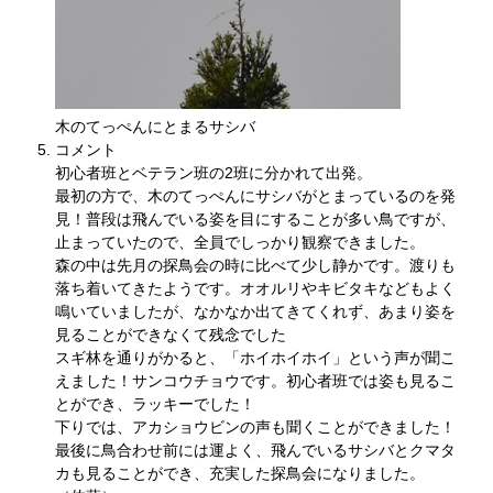
木のてっぺんにとまるサシバ
コメント
初心者班とベテラン班の2班に分かれて出発。
最初の方で、木のてっぺんにサシバがとまっているのを発
見！普段は飛んでいる姿を目にすることが多い鳥ですが、
止まっていたので、全員でしっかり観察できました。
森の中は先月の探鳥会の時に比べて少し静かです。渡りも
落ち着いてきたようです。オオルリやキビタキなどもよく
鳴いていましたが、なかなか出てきてくれず、あまり姿を
見ることができなくて残念でした
スギ林を通りがかると、「ホイホイホイ」という声が聞こ
えました！サンコウチョウです。初心者班では姿も見るこ
とができ、ラッキーでした！
下りでは、アカショウビンの声も聞くことができました！
最後に鳥合わせ前には運よく、飛んでいるサシバとクマタ
カも見ることができ、充実した探鳥会になりました。