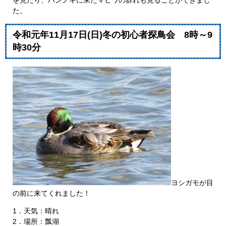
た。
令和元年11月17日(日)冬の初心者探鳥会 8時～9
時30分
ヨシガモが目
の前に来てくれました！
1．天気：晴れ
2．場所：瓢湖