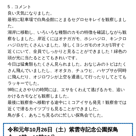
5．コメント
良い天気になりました。
最初に駐車場で白鳥会館にとまるセグロセキレイを観察しまし
た。
湖岸に移動し、いろいろな種類のカモの特徴を確認しながら観
察をしました。岸近くにはオナガガモ、ホシハジロ、キンクロ
ハジロがたくさんいました。珍しくヨシガモのオスが1羽すぐ
近くにいて、全員でしっかりと見ることができました！緑色の
頭が光に当たるととてもきれいです。
今日は猛禽類もたくさん見られました。おなじみのトビはたく
さん飛んでいましたし、オオタカ、チュウヒ、ハヤブサが同時
に飛んだり、オジロワシが上空を通過して行ったりしてとても
ラッキーでした。
9時にえさやりの時間には、エサをくわえて逃げるカモ、追い
かけるカモなども観察しました。
最後に観察舍へ移動する途中にミコアイサも発見！観察舍では
近くで潜るカイツブリも見ることができました。
鳥が多く、あちこち見るのに忙しい探鳥会でした。
令和元年10月26日（土）紫雲寺記念公園探鳥