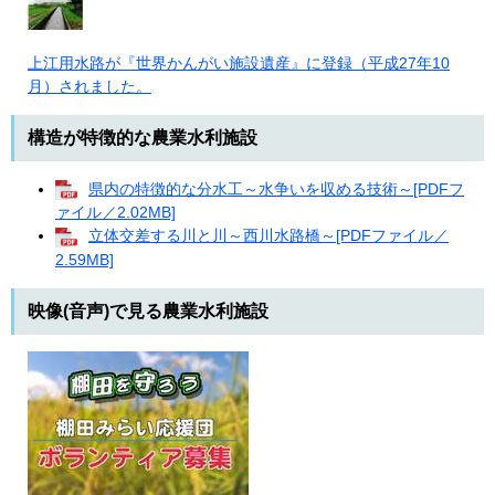
上江用水路が『世界かんがい施設遺産』に登録（平成27年10
月）されました。
構造が特徴的な農業水利施設
県内の特徴的な分水工～水争いを収める技術～[PDFフ
ァイル／2.02MB]
立体交差する川と川～西川水路橋～[PDFファイル／
2.59MB]
映像(音声)で見る農業水利施設