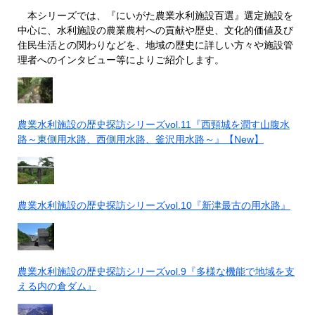
本シリーズでは、『にいがた農業水利施設百選』選定施設を
中心に、水利施設の農業農村への貢献や歴史、文化的価値及び
住民生活との関わりなどを、地域の歴史に詳しい方々や施設管
理者へのインタビュー等によりご紹介します。
農業水利施設の歴史探訪シリーズvol.11『西頸城を潤す山腹水
路～東側用水路、西側用水路、釜沢用水路～』【New】
農業水利施設の歴史探訪シリーズvol.10『新津最古の用水路』
農業水利施設の歴史探訪シリーズvol.9『多様な機能で地域を支
える内の倉ダム』