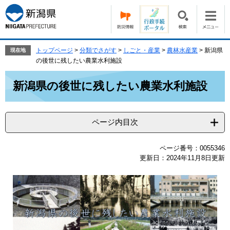
ペ
メ
ー
ニ
ジ
ュ
の
ー
先
を
トップページ
>
分類でさがす
>
しごと・産業
>
農林水産業
>
新潟県
現在地
頭
飛
の後世に残したい農業水利施設
で
ば
本
す。
し
新潟県の後世に残したい農業水利施設
文
て
本
文
ページ内目次
へ
ページ番号：0055346
更新日：2024年11月8日更新