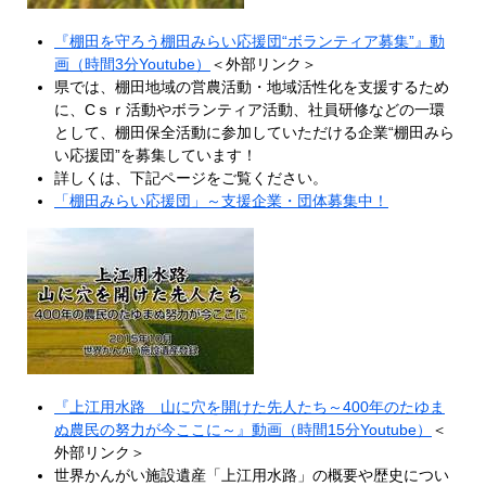
『棚田を守ろう棚田みらい応援団“ボランティア募集”』動
画（時間3分Youtube）
＜外部リンク＞
県では、棚田地域の営農活動・地域活性化を支援するため
に、Cｓｒ活動やボランティア活動、社員研修などの一環
として、棚田保全活動に参加していただける企業“棚田みら
い応援団”を募集しています！
詳しくは、下記ページをご覧ください。
「棚田みらい応援団」～支援企業・団体募集中！
『上江用水路 山に穴を開けた先人たち～400年のたゆま
ぬ農民の努力が今ここに～』動画（時間15分Youtube）
＜
外部リンク＞
世界かんがい施設遺産「上江用水路」の概要や歴史につい