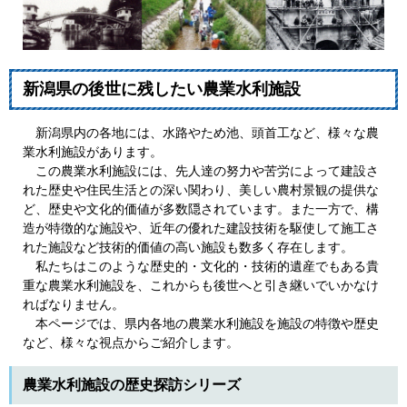
新潟県の後世に残したい農業水利施設
新潟県内の各地には、水路やため池、頭首工など、様々な農
業水利施設があります。
この農業水利施設には、先人達の努力や苦労によって建設さ
れた歴史や住民生活との深い関わり、美しい農村景観の提供な
ど、歴史や文化的価値が多数隠されています。また一方で、構
造が特徴的な施設や、近年の優れた建設技術を駆使して施工さ
れた施設など技術的価値の高い施設も数多く存在します。
私たちはこのような歴史的・文化的・技術的遺産でもある貴
重な農業水利施設を、これからも後世へと引き継いでいかなけ
ればなりません。
本ページでは、県内各地の農業水利施設を施設の特徴や歴史
など、様々な視点からご紹介します。
農業水利施設の歴史探訪シリーズ