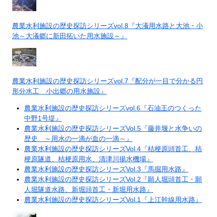
農業水利施設の歴史探訪シリーズvol.8『大瀁用水路と大池・小
池～大瀁郷に新田拓いた用水施設～』
農業水利施設の歴史探訪シリーズvol.7『配分が一目で分かる円
形分水工 小出郷の用水施設』
農業水利施設の歴史探訪シリーズvol.6『石油王のつくった
中野1号堤』
農業水利施設の歴史探訪シリーズVol.5『藤井堰と水争いの
歴史 ～用水の一滴が血の一滴～』
農業水利施設の歴史探訪シリーズVol.4『桔梗原頭首工、桔
梗原隧道、桔梗原用水、清津川揚水機場』
農業水利施設の歴史探訪シリーズVol.3『馬掘用水路』
農業水利施設の歴史探訪シリーズVol.2『願人堀頭首工・願
人堀隧道水路、新堀頭首工・新堀用水路』
農業水利施設の歴史探訪シリーズVol.1『上江幹線用水路』