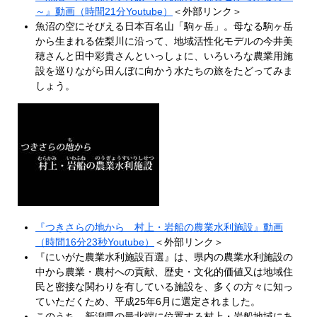
～』動画（時間21分Youtube）
＜外部リンク＞
魚沼の空にそびえる日本百名山「駒ヶ岳」。母なる駒ヶ岳
から生まれる佐梨川に沿って、地域活性化モデルの今井美
穂さんと田中彩貴さんといっしょに、いろいろな農業用施
設を巡りながら田んぼに向かう水たちの旅をたどってみま
しょう。
『つきさらの地から 村上・岩船の農業水利施設』動画
（時間16分23秒Youtube）
＜外部リンク＞
『にいがた農業水利施設百選』は、県内の農業水利施設の
中から農業・農村への貢献、歴史・文化的価値又は地域住
民と密接な関わりを有している施設を、多くの方々に知っ
ていただくため、平成25年6月に選定されました。
このうち、新潟県の最北端に位置する村上・岩船地域にあ