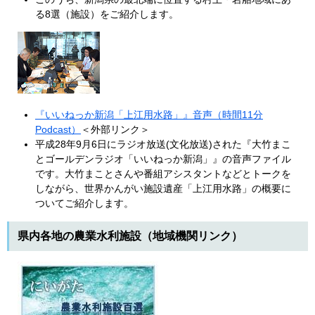
る8選（施設）をご紹介します。
『いいねっか新潟「上江用水路」』音声（時間11分
Podcast）
＜外部リンク＞
平成28年9月6日にラジオ放送(文化放送)された『大竹まこ
とゴールデンラジオ「いいねっか新潟」』の音声ファイル
です。大竹まことさんや番組アシスタントなどとトークを
しながら、世界かんがい施設遺産「上江用水路」の概要に
ついてご紹介します。
県内各地の農業水利施設（地域機関リンク）