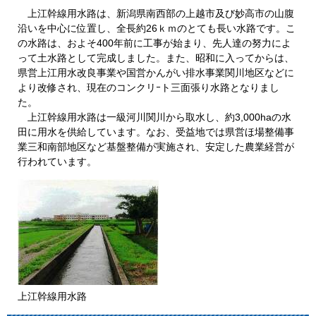
上江幹線用水路は、新潟県南西部の上越市及び妙高市の山腹
沿いを中心に位置し、全長約26ｋｍのとても長い水路です。こ
の水路は、およそ400年前に工事が始まり、先人達の努力によ
って土水路として完成しました。また、昭和に入ってからは、
県営上江用水改良事業や国営かんがい排水事業関川地区などに
より改修され、現在のコンクリｰト三面張り水路となりまし
た。
上江幹線用水路は一級河川関川から取水し、約3,000haの水
田に用水を供給しています。なお、受益地では県営ほ場整備事
業三和南部地区など基盤整備が実施され、安定した農業経営が
行われています。
上江幹線用水路