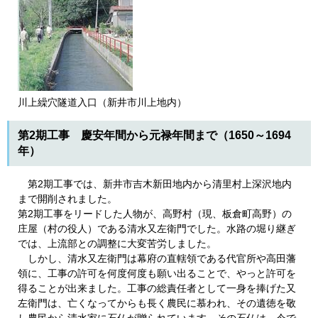
川上繰穴隧道入口（新井市川上地内）
第2期工事 慶安年間から元禄年間まで（1650～1694
年）
第2期工事では、新井市吉木新田地内から清里村上深沢地内
まで開削されました。
第2期工事をリードした人物が、高野村（現、板倉町高野）の
庄屋（村の役人）である清水又左衛門でした。水路の堀り継ぎ
では、上流部との調整に大変苦労しました。
しかし、清水又左衛門は幕府の直轄領である代官所や高田藩
領に、工事の許可を何度何度も願い出ることで、やっと許可を
得ることが出来ました。工事の総責任者として一身を捧げた又
左衛門は、亡くなってからも長く農民に慕われ、その遺徳を敬