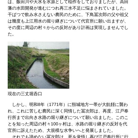
は、飯田川や天水を水源として稲作をしておりましたが、高田
藩の水田開発が進むにつれ再三水不足に悩まされていました。
干ばつで飲み水さえない農民のために、下鳥冨次郎の父や祖父
は幾度も上江用水の堀り継ぎについて代官所に願い出ますが、
その度に周辺の村々からの反対があり計画は実現しませんでし
た。
現在の三丈堀呑口
しかし、明和8年（1771年）に頸城地方一帯が大飢饉に襲わ
れ、これに苦しむ農民に深く同情した冨次郎は、再度、江戸奉
行所まで出向き水路の堀り継ぎについて願い出ました。このこ
とを知った周辺の村々100ヶ村は、水路の堀り継ぎの反対を代
官所に訴えたため、大規模な水争いへと発展しました。
それでも諦めない冨次郎は、死を覚悟し再び江戸奉行所に行