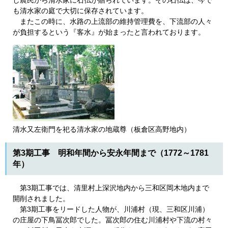
し農民から清水家に石仏が贈られています。その石仏は、今で
も清水家の庭で大切に保存されています。
またこの時に、水路の上流部の維持管理費を、下流部の人々
が負担するという『客水』が始まったと言われております。
清水又左衛門を祀る清水家の地蔵尊（板倉区高野地内）
第3期工事 明和年間から安永年間まで（1772～1781
年）
第3期工事では、清里村上深沢地内から三和区岡木地内まで
開削されました。
第3期工事をリードした人物が、川浦村（現、三和区川浦）
の庄屋の下鳥冨次郎でした。冨次郎の住む川浦村や下流の村々