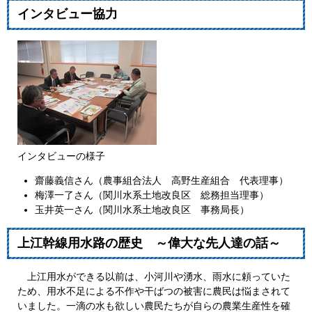
インタビュー協力
インタビューの様子
齋藤義信さん（農事組合法人 高野生産組合 代表理事）
梅澤一了さん（関川水系土地改良区 総務担当理事）
玉井英一さん（関川水系土地改良区 事務局長）
上江幹線用水路の歴史 ～偉大な先人達の話～
上江用水ができる以前は、小河川や湧水、雨水に頼っていた
ため、用水不足による不作や干ばつの被害に農民は悩まされて
いました。一滴の水も欲しい農民たちが自らの農業生産性を確