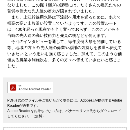
なりました。この掘り継ぎの課程には、たくさんの農民たちの
苦労や偉大な先人達の努力が隠されていました。
また、上江幹線用水路は下流部へ用水を送るために、あえて
標高の高い山腹沿い設置していたようです。この設置ルート
は、400年経った現在でも全く変っておらず、このことからも
当時の先人達の高い技術力と先見の明などが伺えます。
今回のインタビューを通して、毎年度例大祭を開催している
等、地域の方々の‘先人達の偉業や感謝の気持ちを後世へ伝えて
いきたい‘という思いを強く感じました。加えて、このような価
値ある農業水利施設を、多くの方々へ伝えていきたいと感じま
した。
PDF形式のファイルをご覧いただく場合には、Adobe社が提供するAdobe
Readerが必要です。
Adobe Readerをお持ちでない方は、バナーのリンク先からダウンロード
してください。（無料）