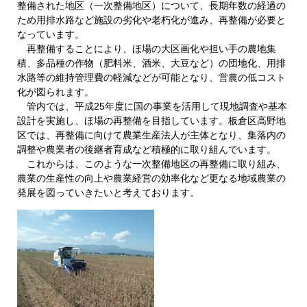
整備された地区（一次整備地区）について、長期年数の経過の
ため用排水路など施設の劣化や老朽化が進み、再整備が必要と
なっています。
再整備することにより、ほ場の大区画化や担い手の農地集
積、多品種の作物（肥料米、酒米、大豆など）の団地化、用排
水路等の維持管理費の軽減などが可能となり、営農の低コスト
化が図られます。
管内では、平成25年度に国の事業を活用して現地調査や基本
設計を実施し、ほ場の再整備を目指しています。板倉区高野地
区では、再整備に向けて農業生産法人が主体となり、集落内の
調整や農業者の後継者育成など積極的に取り組んでいます。
これからは、このような一次整備地区の再整備に取り組み、
農業の生産性の向上や農業経営の効率化など更なる地域農業の
発展を図っていきたいと考えております。