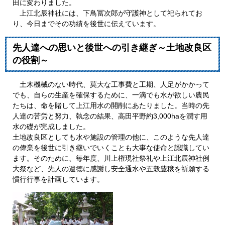
田に変わりました。
上江北辰神社には、下鳥冨次郎が守護神として祀られてお
り、今日までその功績を後世に伝えています。
先人達への思いと後世への引き継ぎ～土地改良区
の役割～
土木機械のない時代、莫大な工事費と工期、人足がかかって
でも、自らの生産を確保するために、一滴でも水が欲しい農民
たちは、命を賭して上江用水の開削にあたりました。当時の先
人達の苦労と努力、執念の結果、高田平野約3,000haを潤す用
水の礎が完成しました。
土地改良区としても水や施設の管理の他に、このような先人達
の偉業を後世に引き継いでいくことも大事な使命と認識してい
ます。そのために、毎年度、川上権現社祭礼や上江北辰神社例
大祭など、先人の遺徳に感謝し安全通水や五穀豊穣を祈願する
慣行行事を計画しています。