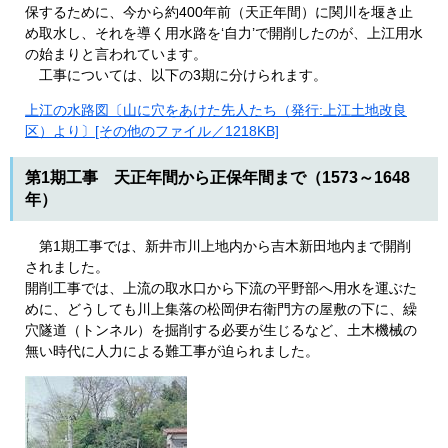
保するために、今から約400年前（天正年間）に関川を堰き止
め取水し、それを導く用水路を‘自力’で開削したのが、上江用水
の始まりと言われています。
工事については、以下の3期に分けられます。
上江の水路図〔山に穴をあけた先人たち（発行:上江土地改良
区）より〕[その他のファイル／1218KB]
第1期工事 天正年間から正保年間まで（1573～1648
年）
第1期工事では、新井市川上地内から吉木新田地内まで開削
されました。
開削工事では、上流の取水口から下流の平野部へ用水を運ぶた
めに、どうしても川上集落の松岡伊右衛門方の屋敷の下に、繰
穴隧道（トンネル）を掘削する必要が生じるなど、土木機械の
無い時代に人力による難工事が迫られました。