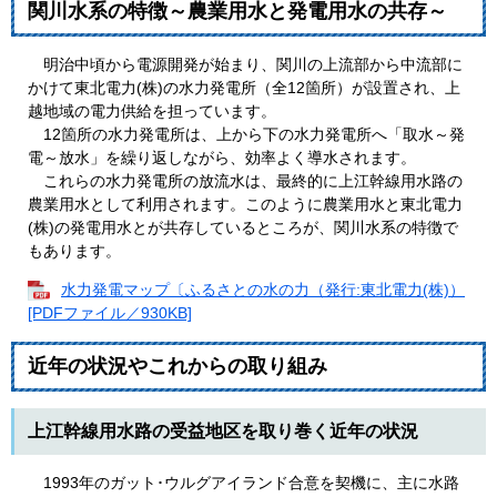
関川水系の特徴～農業用水と発電用水の共存～
明治中頃から電源開発が始まり、関川の上流部から中流部に
かけて東北電力(株)の水力発電所（全12箇所）が設置され、上
越地域の電力供給を担っています。
12箇所の水力発電所は、上から下の水力発電所へ「取水～発
電～放水」を繰り返しながら、効率よく導水されます。
これらの水力発電所の放流水は、最終的に上江幹線用水路の
農業用水として利用されます。このように農業用水と東北電力
(株)の発電用水とが共存しているところが、関川水系の特徴で
もあります。
水力発電マップ〔ふるさとの水の力（発行:東北電力(株)）
[PDFファイル／930KB]
近年の状況やこれからの取り組み
上江幹線用水路の受益地区を取り巻く近年の状況
1993年のガット･ウルグアイランド合意を契機に、主に水路