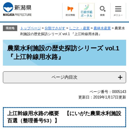
ペ
メ
ー
ニ
ジ
ュ
の
ー
先
を
トップページ
>
分類でさがす
>
しごと・産業
>
農林水産業
>
農業水
現在地
頭
飛
利施設の歴史探訪シリーズ vol.1 『上江幹線用水路』
で
ば
本
す。
し
農業水利施設の歴史探訪シリーズ vol.1
文
て
『上江幹線用水路』
本
文
へ
ページ内目次
ページ番号：0005143
更新日：2019年1月17日更新
上江幹線用水路の概要 【にいがた農業水利施設
百選（整理番号53）】