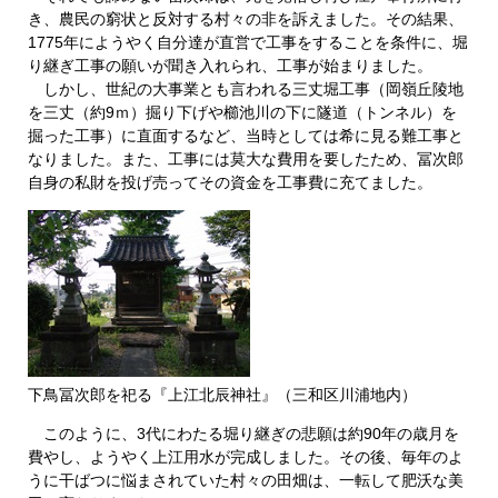
き、農民の窮状と反対する村々の非を訴えました。その結果、
1775年にようやく自分達が直営で工事をすることを条件に、堀
り継ぎ工事の願いが聞き入れられ、工事が始まりました。
しかし、世紀の大事業とも言われる三丈堀工事（岡嶺丘陵地
を三丈（約9ｍ）掘り下げや櫛池川の下に隧道（トンネル）を
掘った工事）に直面するなど、当時としては希に見る難工事と
なりました。また、工事には莫大な費用を要したため、冨次郎
自身の私財を投げ売ってその資金を工事費に充てました。
下鳥冨次郎を祀る『上江北辰神社』（三和区川浦地内）
このように、3代にわたる堀り継ぎの悲願は約90年の歳月を
費やし、ようやく上江用水が完成しました。その後、毎年のよ
うに干ばつに悩まされていた村々の田畑は、一転して肥沃な美