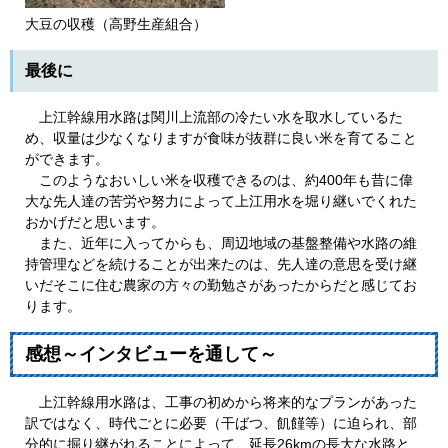
大豆の収穫（高野生産組合）
最後に
上江幹線用水路は関川上流部の冷たい水を取水しているた
め、収量は少なくなりますが食味が抜群に良い米を育てること
ができます。
このようなおいしい米を収穫できるのは、約400年も昔に偉
大な先人達の苦労や努力によって上江用水を堀り継いでくれた
おかげだと思います。
また、近年に入ってからも、周辺地域の基盤整備や水路の維
持管理などを続けることが出来たのは、先人達の意思を受け継
いだそこに住む農家の方々の勤勉さがあったからだと感じてお
ります。
感想～インタビューを通して～
上江幹線用水路は、工事の初めから将来的なプランがあった
訳ではなく、時代ごとに必要（干ばつ、飢饉等）に迫られ、部
分的に掘り継がれることによって、延長26kmの長大な水路と