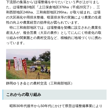
下流部の集落から‘ほ場整備をやりたい’という声が上がりまし
た。ほ場整備3地区『上江保倉地区376ha（平成20完了）、三
和西部地区246ha、三和南部地区295ha』が取り組まれ、ほ場
の大区画化や用排水整備、暗渠排水等の実施により農業の生産
性の向上や農業経営の効率化が図られています。
特に三和南部地区では、ほ場整備を契機に設立された農業生
産法人が、複合営農（大豆の裏作）としてにんにく特産化の取
り組みや関東圏との農村交流など、積極的に地域づくりに携わ
っています。
静岡ゆうき会との農村交流（三和南部地区）
これからの取り組み
昭和30年代後半から50年代にかけて県営ほ場整備事業により