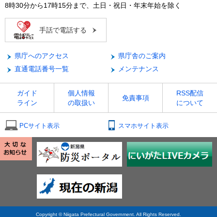
8時30分から17時15分まで、土日・祝日・年末年始を除く
手話で電話する
県庁へのアクセス
県庁舎のご案内
直通電話番号一覧
メンテナンス
ガイド
個人情報
RSS配信
免責事項
ライン
の取扱い
について
PCサイト表示
スマホサイト表示
Copyright © Niigata Prefectural Government. All Rights Reserved.