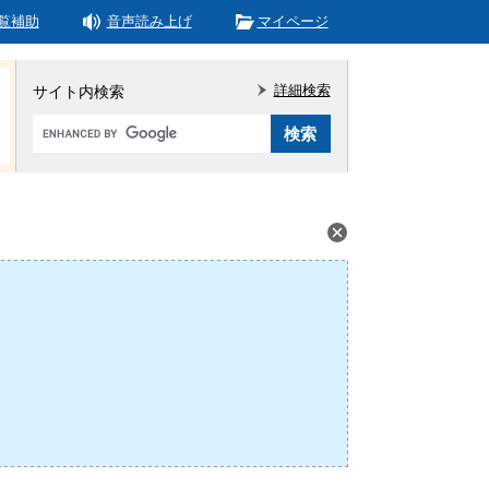
覧補助
音声読み上げ
マイページ
詳細検索
サイト内検索
Google
カ
ス
タ
ム
検
索