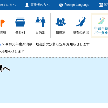
めての方へ
事業者の方へ
Foreign Language
閲
情報
分野別
目的別
組織別
現在の新潟
へ
>
令和元年度新潟県一般会計の決算状況をお知らせします
をお知らせします
局へ