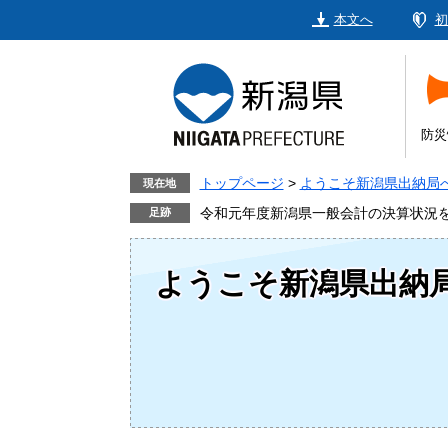
ペ
メ
本文へ
初
ー
ニ
ジ
ュ
の
ー
先
を
頭
飛
防災
で
ば
す。
し
トップページ
>
ようこそ新潟県出納局
現在地
て
令和元年度新潟県一般会計の決算状況
本
文
ようこそ新潟県出納
へ