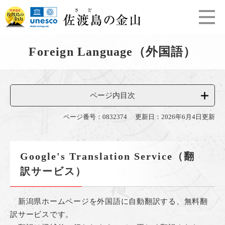
ペ
メ
ー
ニ
ジ
ュ
の
ー
本
先
を
Foreign Language（外国語）
文
頭
飛
で
ば
す
し
。
て
ページ内目次
本
文
ページ番号：0832374
更新日：2026年6月4日更新
へ
Google's Translation Service（翻
訳サービス）
新潟県ホームページを外国語に自動翻訳する、無料翻
訳サービスです。