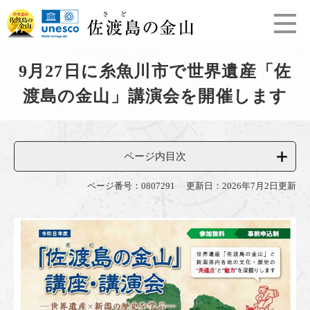
ペ
メ
ー
ニ
ジ
ュ
の
ー
本
先
を
9月27日に糸魚川市で世界遺産「佐
文
頭
飛
渡島の金山」講演会を開催します
で
ば
す
し
。
て
本
文
ページ内目次
へ
ページ番号：0807291
更新日：2026年7月2日更新