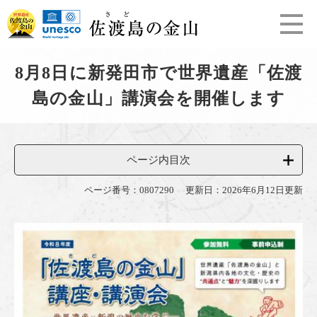
ペ
メ
ー
ニ
ジ
ュ
の
ー
本
先
を
8月8日に新発田市で世界遺産「佐渡
文
頭
飛
島の金山」講演会を開催します
で
ば
す
し
。
て
本
文
ページ内目次
へ
ページ番号：0807290
更新日：2026年6月12日更新