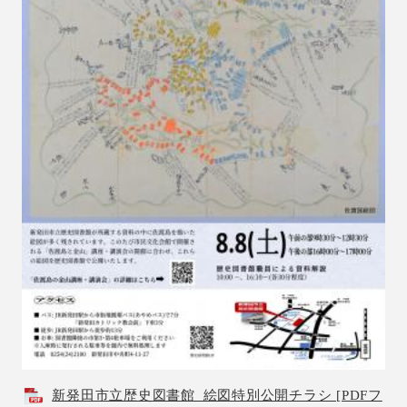
新発田市立歴史図書館_絵図特別公開チラシ [PDFフ