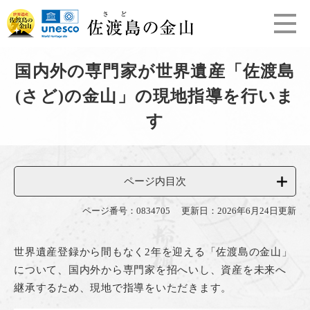
ペ
メ
ー
ニ
ジ
ュ
の
ー
本
先
を
国内外の専門家が世界遺産「佐渡島
文
頭
飛
(さど)の金山」の現地指導を行いま
で
ば
す
し
す
。
て
本
文
へ
ページ内目次
ページ番号：0834705
更新日：2026年6月24日更新
世界遺産登録から間もなく2年を迎える「佐渡島の金山」
について、国内外から専門家を招へいし、資産を未来へ
継承するため、現地で指導をいただきます。​