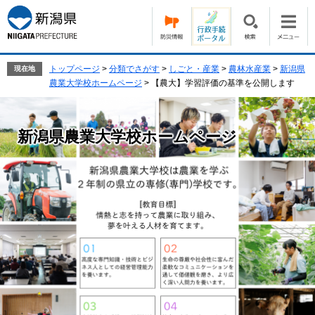
ペ
メ
ー
ニ
ジ
ュ
の
ー
先
を
トップページ
>
分類でさがす
>
しごと・産業
>
農林水産業
>
新潟県
現在地
頭
飛
農業大学校ホームページ
>
【農大】学習評価の基準を公開します
で
ば
す。
し
て
新潟県農業大学校ホームページ
本
文
へ