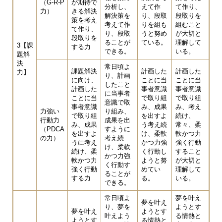
（G-R-P
が期待で
分析し、
えて作
て作り、
力）
きる解決
解決策を
り、段取
段取りを
策を考え
考えて作
りを組も
組むこと
て作り、
り、段取
うと努め
が大切と
段取りを
ることが
ている。
理解して
3【課
する力
できる。
いる。
題解
決
常日頃よ
課題解決
計画した
計画した
力】
り、計画
に向け、
ことに当
ことに当
したこと
計画した
事者意識
事者意識
に当事者
ことに当
で取り組
で取り組
意識で取
事者意識
み、成果
み、考え
力強い
り組み、
で取り組
を出すよ
続け、
行動力
成果を出
み、成果
う考え続
常々、柔
（PDCA
すように
を出すよ
け、柔軟
軟かつ力
の力）
考え続
うに考え
かつ力強
強く行動
け、柔軟
続け、柔
く行動し
すること
かつ力強
軟かつ力
ようと努
が大切と
く行動す
強く行動
めてい
理解して
ることが
する力
る。
いる。
できる。
常日頃よ
夢を叶え
夢を叶え
り、夢を
ようとす
夢を叶え
ようとす
叶えよう
る情熱と
ようとす
る情熱と