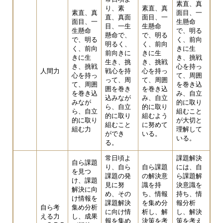
素直、真
り、素
素直、真
素直、真
面目、一
直、真面
面目、一
面目、一
生懸命
目、一生
生懸命
生懸命
で、明る
懸命で、
で、明る
で、明る
く、前向
明るく、
く、前向
く、前向
きに生
前向きに
きに生
きに生
き、挑戦
生き、挑
き、挑戦
き、挑戦
心を持っ
人間力
戦心を持
心を持っ
心を持っ
て、周囲
って、周
て、周囲
て、周囲
を巻き込
囲を巻き
を巻き込
を巻き込
み、自立
込みなが
み、自立
みなが
的に取り
ら、自立
的に取り
ら、自立
組むこと
的に取り
組むよう
的に取り
が大切と
組むこと
に努めて
組む力
理解して
ができ
いる。
いる。
る。
常日頃よ
課題解決
自ら課題
り、自ら
自ら課題
には、自
を見つ
課題の発
の解決意
ら課題解
け、課題
見に努
識を持
決意識を
解決に向
め、その
ち、情報
持ち、情
け情報を
課題解決
を集め分
報分析
自ら考
集め分析
に向け情
析し、解
し、解決
える力
し、成果
報を集め
決策を考
策を考え