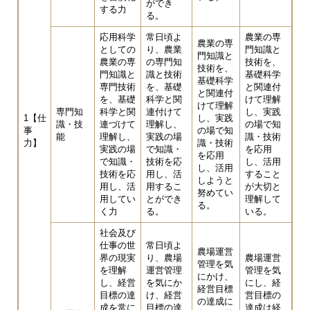
ができ
する力
る。
応用科学
常日頃よ
農業の専
農業の専
としての
り、農業
門知識と
門知識と
農業の専
の専門知
技術を、
技術を、
門知識と
識と技術
基礎科学
基礎科学
専門技術
を、基礎
と関連付
と関連付
を、基礎
科学と関
けて理解
けて理解
専門知
科学と関
連付けて
し、実践
1【仕
し、実践
識・技
連づけて
理解し、
の場で知
事
の場で知
能
理解し、
実践の場
識・技術
力】
識・技術
実践の場
で知識・
を応用
を応用
で知識・
技術を応
し、活用
し、活用
技術を応
用し、活
すること
しようと
用し、活
用するこ
が大切と
努めてい
用してい
とができ
理解して
る。
く力
る。
いる。
社会及び
仕事の世
常日頃よ
農場運営
界の現実
り、農場
農場運営
管理を気
を理解
運営管理
管理を気
にかけ、
し、経営
を気にか
にし、経
経営目標
目標の達
け、経営
営目標の
の達成に
成を常に
目標の達
達成は経