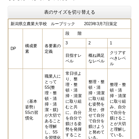
表のサイズを切り替える
新潟県立農業大学校 ルーブリック 2023年3月7日策定
段 階
3
2
1
構成要
各要素の
DP
素
定義
クリアす
目指すレ
概ね満足
べきレベ
ベル
なレベル
ル
常日頃よ
職業人に
り、整
とって
整理・整
理・整
整理・整
5S(整
頓・清
頓・清
頓・清
理・整
掃・清潔
掃・清潔
掃・清潔
頓・清
に取り組
（基本
に取り組
に取り組
掃・清
む姿勢を
姿勢）
むと共
み、自分
潔・躾)
見せ、併
5Sの習
に、自分
で自分を
が大切で
せて自分
慣化
を自分で
躾けるこ
あること
で自分を
躾ける姿
とが大切
を理解
躾けよう
勢を発揮
と理解し
し、5S
と努めて
すること
ている。
を習慣化
いる。