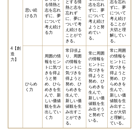
とする情
志を忘れ
る情熱と
志を忘れ
熱と志を
ずに、夢
思い続
志を忘れ
ずに、夢
忘れず
について
ける力
ずに、夢
について
に、夢に
考え続け
について
考え続け
ついて考
ることが
考え続け
ようと努
え続ける
大切と理
る力
めてい
ことがで
解してい
る。
きる。
る。
4【創
常日頃よ
常に周囲
常に周囲
造
周囲の情
り、周囲
の情報を
の情報を
力】
報をヒン
の情報を
ヒントに
ヒントに
トに気づ
ヒントに
気づきを
気づきを
きを得よ
気づきを
得ようと
得ようと
うと努
得ようと
努め、ひ
努め、ひ
ひらめ
め、ひら
努め、ひ
らめきを
らめきを
く力
めきを生
らめきを
生んで、
生んで、
んで、新
生んで、
新しい価
新しい価
しい価値
新しい価
値観を生
値観を生
観を生み
値観を生
み出すこ
み出そう
出してい
み出すこ
とが大切
と努めて
く力
とができ
と理解し
いる。
る。
ている。