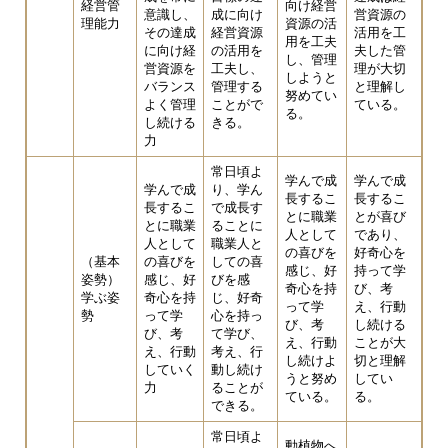
経営管
向け経営
意識し、
成に向け
営資源の
理能力
資源の活
その達成
経営資源
活用を工
用を工夫
に向け経
の活用を
夫した管
し、管理
営資源を
工夫し、
理が大切
しようと
バランス
管理する
と理解し
努めてい
よく管理
ことがで
ている。
る。
し続ける
きる。
力
常日頃よ
学んで成
学んで成
学んで成
り、学ん
長するこ
長するこ
長するこ
で成長す
とに職業
とが喜び
とに職業
ることに
人として
であり、
人として
職業人と
の喜びを
好奇心を
（基本
の喜びを
しての喜
感じ、好
持って学
姿勢）
感じ、好
びを感
奇心を持
び、考
学ぶ姿
奇心を持
じ、好奇
って学
え、行動
勢
って学
心を持っ
び、考
し続ける
び、考
て学び、
え、行動
ことが大
え、行動
考え、行
し続けよ
切と理解
していく
動し続け
うと努め
してい
力
ることが
ている。
る。
できる。
常日頃よ
動植物へ