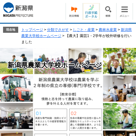
ペ
メ
ー
ニ
ジ
ュ
の
ー
先
を
トップページ
>
分類でさがす
>
しごと・産業
>
農林水産業
>
新潟県
現在地
頭
飛
農業大学校ホームページ
>
【農大】園芸1・2学年が校外研修を行い
で
ば
ました
す。
し
て
本
新潟県農業大学校ホームページ
文
へ