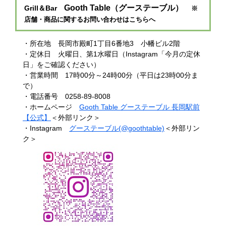
Gooth Table（グーステーブル）
Grill＆Bar
※
店舗・商品に関するお問い合わせはこちらへ
・所在地
長岡市殿町1丁目6番地3 小幡ビル2階​
・定休日 火曜日、第1水曜日（Instagram「今月の定休
日」をご確認ください）
・営業時間
17時00分～24時00分​（平日は23時00分ま
で）
・電話番号
0258-89-8008​
・ホームページ
Gooth Table グーステーブル 長岡駅前
【公式】
＜外部リンク＞
・Instagram
グーステーブル(@goothtable)
＜外部リン
ク＞