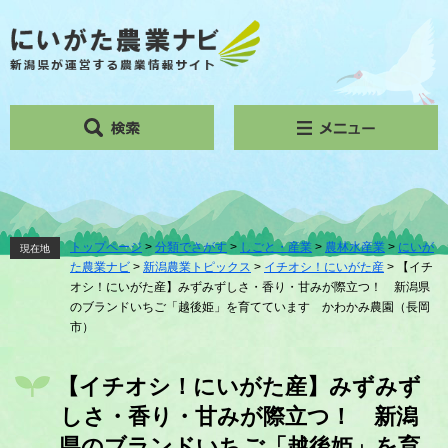
ペ
メ
ー
ニ
ジ
ュ
の
ー
先
を
頭
飛
で
ば
す。
し
て
本
文
へ
トップページ
>
分類でさがす
>
しごと・産業
>
農林水産業
>
にいが
現在地
た農業ナビ
>
新潟農業トピックス
>
イチオシ！にいがた産
>
【イチ
オシ！にいがた産】みずみずしさ・香り・甘みが際立つ！ 新潟県
のブランドいちご「越後姫」を育てています かわかみ農園（長岡
市）
本
文
【イチオシ！にいがた産】みずみず
しさ・香り・甘みが際立つ！ 新潟
県のブランドいちご「越後姫」を育