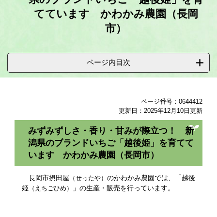
てています かわかみ農園（長岡
市）
ページ内目次
ページ番号：0644412
更新日：2025年12月10日更新
みずみずしさ・香り・甘みが際立つ！ 新
潟県のブランドいちご「越後姫」を育てて
います かわかみ農園（長岡市）
長岡市摂田屋
のかわかみ農園では、「越後
（せったや）
姫
」の生産・販売を行っています。
（えちごひめ）