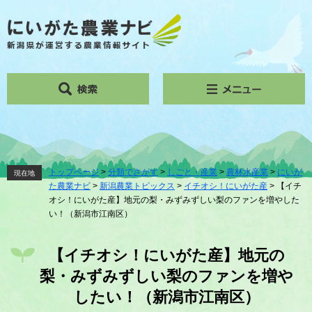
ペ
メ
ー
ニ
ジ
ュ
の
ー
先
を
頭
飛
で
ば
す。
し
て
本
文
へ
トップページ
>
分類でさがす
>
しごと・産業
>
農林水産業
>
にいが
現在地
た農業ナビ
>
新潟農業トピックス
>
イチオシ！にいがた産
>
【イチ
オシ！にいがた産】地元の梨・みずみずしい梨のファンを増やした
い！（新潟市江南区）
本
文
【イチオシ！にいがた産】地元の
梨・みずみずしい梨のファンを増や
したい！（新潟市江南区）