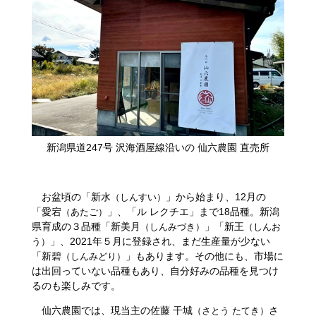
​新潟県道247号 沢海酒屋線沿いの 仙六農園 直売所
お盆頃の「新水
」から始まり、12月の
（しんすい）
「愛宕
」、「ル レクチエ」まで18品種。新潟
（あたご）
県育成の３品種「新美月
」「新王
（しんみづき）
（しんお
」、2021年５月に登録され、まだ生産量が少ない
う）
「新碧
」もあります。その他にも、市場に
（しんみどり）
は出回っていない品種もあり、自分好みの品種を見つけ
るのも楽しみです。
仙六農園では、現当主の佐藤 干城
さ
（さとう たてき）