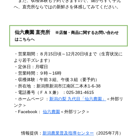
また、収穫体験も予約できますので、畑からすぐ手元
へ、直売所ならではの新鮮さを体感してみてください。
仙六農園 直売所
※店舗・商品に関するお問い合わせ
はこちらへ
・営業期間：８月15日頃～12月20日頃まで（生育状況に
より若干ズレます）
・定休日：月曜日
・営業時間：９時～16時
・収穫体験：午前３組、午後３組（要予約）
・所在地 ：新潟県新潟市江南区二本木1-6-38
・電話番号（ＦＡＸ兼） ：025-381-4615
・ホームページ ：
新潟の梨 九代目「仙六農園」
＜外部リ
ンク＞
・Facebook：
仙六農園
＜外部リンク＞
情報提供：
新潟農業普及指導センター
（2025年7月）​