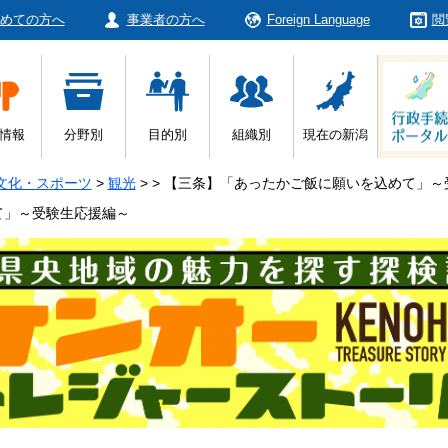
めての方へ
事業者の方へ
Foreign Language
閲
情報
分野別
目的別
組織別
現在の新潟
文化・スポーツ
>
観光
>
>
【三条】「あったかご飯に願いを込めて」～
て」～受験生応援編～