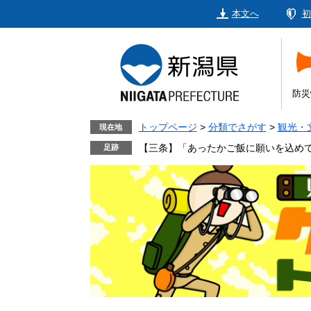
ペ
メ
本文へ
初
ー
ニ
ジ
ュ
の
ー
先
を
頭
飛
防災
で
ば
す。
し
トップページ
>
分類でさがす
>
観光・
現在地
て
【三条】「あったかご飯に願いを込め
本
文
へ