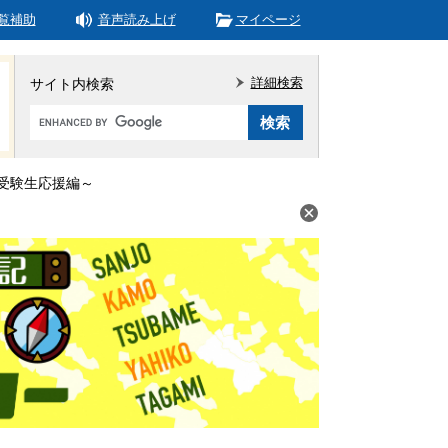
覧補助
音声読み上げ
マイページ
詳細検索
サイト内検索
Google
カ
ス
タ
受験生応援編～
ム
検
索