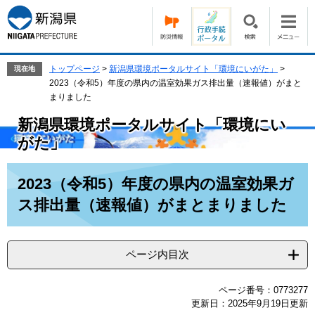
ペ
メ
ー
ニ
ジ
ュ
の
ー
先
を
トップページ
>
新潟県環境ポータルサイト「環境にいがた」
>
現在地
頭
飛
2023（令和5）年度の県内の温室効果ガス排出量（速報値）がまと
で
ば
まりました
す。
し
新潟県環境ポータルサイト「環境にい
て
本
がた」
文
へ
本
2023（令和5）年度の県内の温室効果ガ
文
ス排出量（速報値）がまとまりました
ページ内目次
ページ番号：0773277
更新日：2025年9月19日更新