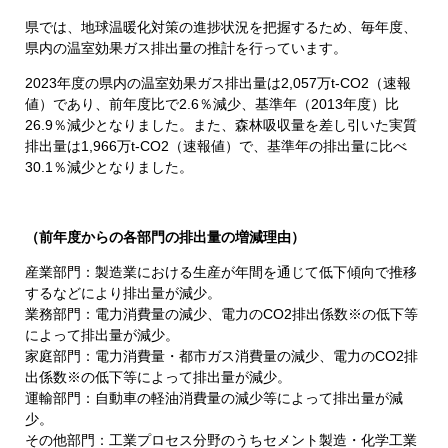
県では、地球温暖化対策の進捗状況を把握するため、毎年度、
県内の温室効果ガス排出量の推計を行っています。
2023年度の県内の温室効果ガス排出量は2,057万t-CO2（速報
値）であり、前年度比で2.6％減少、基準年（2013年度）比
26.9％減少となりました。また、森林吸収量を差し引いた実質
排出量は1,966万t-CO2（速報値）で、基準年の排出量に比べ
30.1％減少となりました。
（前年度からの各部門の排出量の増減理由）
産業部門：製造業における生産が年間を通じて低下傾向で推移
するなどにより排出量が減少。
業務部門：電力消費量の減少、電力のCO2排出係数※の低下等
によって排出量が減少。
家庭部門：電力消費量・都市ガス消費量の減少、電力のCO2排
出係数※の低下等によって排出量が減少。
運輸部門：自動車の軽油消費量の減少等によって排出量が減
少。
その他部門：工業プロセス分野のうちセメント製造・化学工業