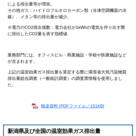
による排出量等が増加。
その他ガス：ハイドロフルオロカーボン類（冷凍空調機器の冷
媒）、メタン等の排出量が減少。
※電力のCO2排出係数：電力会社が1kWhの電気を作り出す際
に排出したCO2量を表す指標値
業務部門には、オフィスビル・商業施設・学校や医療施設など
が含まれます。
上記の温室効果ガス排出量を算定する際に環境省大気汚染物質
排出量総合調査（一般統計調査）の調査票情報を使用しまし
た。
報道資料 [PDFファイル／151KB]
新潟県及び全国の温室効果ガス排出量