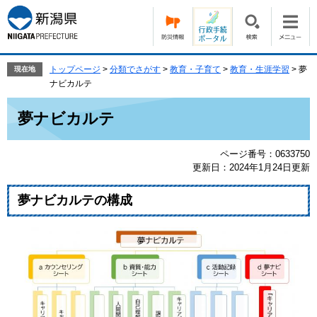
ペ
メ
ー
ニ
ジ
ュ
の
ー
先
を
トップページ
>
分類でさがす
>
教育・子育て
>
教育・生涯学習
>
夢
現在地
頭
飛
ナビカルテ
で
ば
本
す。
し
夢ナビカルテ
文
て
本
ページ番号：0633750
文
更新日：2024年1月24日更新
へ
夢ナビカルテの構成