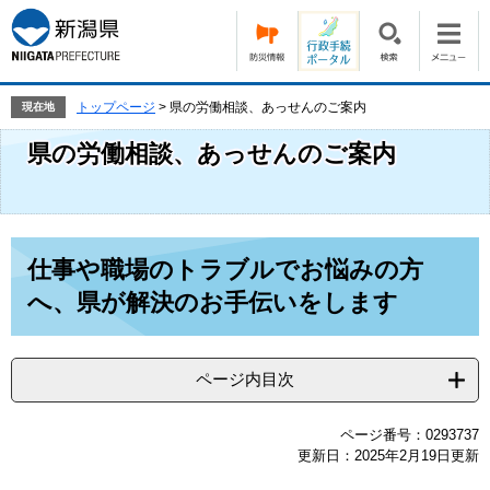
ペ
メ
ー
ニ
ジ
ュ
の
ー
先
を
トップページ
>
県の労働相談、あっせんのご案内
現在地
頭
飛
で
ば
県の労働相談、あっせんのご案内
す。
し
て
本
文
本
へ
仕事や職場のトラブルでお悩みの方
文
へ、県が解決のお手伝いをします
ページ内目次
ページ番号：0293737
更新日：2025年2月19日更新