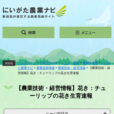
ペ
メ
ー
ニ
ジ
ュ
の
ー
先
を
頭
飛
で
ば
す。
し
て
本
文
へ
トップページ
>
分類でさがす
>
しごと・産業
>
農林水産業
>
にいが
現在地
た農業ナビ
>
農業技術情報
>
農業技術・経営情報
>
【農業技術・経
営情報】花き：チューリップの花き生育速報
本
文
【農業技術・経営情報】花き：チュ
ーリップの花き生育速報
ページ内目次