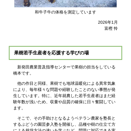
和牛子牛の体格を測定しています
2026年1月
富樫 怜
果樹若手生産者を応援する学びの場
新発田農業普及指導センターで果樹の担当をしている
橋本です。
他の作目と同様、果樹でも地球温暖化による異常気象
により、毎年様々な問題や経験したことのない事態が発
生しています。特に、近年就農した若手生産者はまだ経
験年数が浅いため、収量や品質の確保に日々奮闘してい
ます。
そこで、その手助けとなるようベテラン農家を塾長と
するぶどうの園芸参入塾を開催し、品種や樹の仕立て方
による栽培方法の違いを学ぶなど、問題に対応できる実