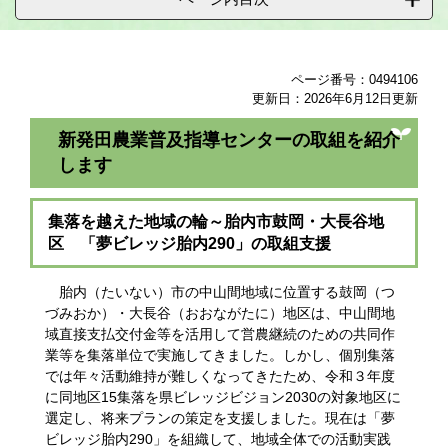
ページ番号：0494106
更新日：2026年6月12日更新
新発田農業普及指導センターの取組を紹介
します
集落を越えた地域の輪～胎内市鼓岡・大長谷地
区 「夢ビレッジ胎内290」の取組支援
胎内（たいない）市の中山間地域に位置する鼓岡（つ
づみおか）・大長谷（おおながたに）地区は、中山間地
域直接支払交付金等を活用して営農継続のための共同作
業等を集落単位で実施してきました。しかし、個別集落
では年々活動維持が難しくなってきたため、令和３年度
に同地区15集落を県ビレッジビジョン2030の対象地区に
選定し、将来プランの策定を支援しました。現在は「夢
ビレッジ胎内290」を組織して、地域全体での活動実践