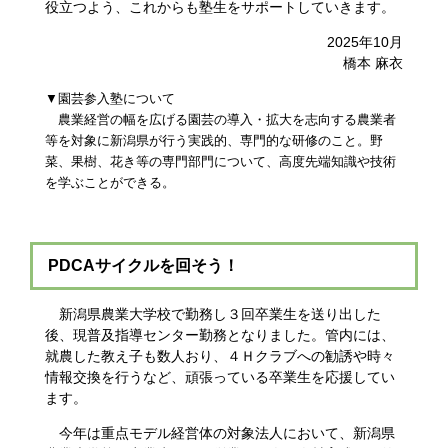
役立つよう、これからも塾生をサポートしていきます。
2025年10月
橋本 麻衣
▼園芸参入塾について
農業経営の幅を広げる園芸の導入・拡大を志向する農業者
等を対象に新潟県が行う実践的、専門的な研修のこと。野
菜、果樹、花き等の専門部門について、高度先端知識や技術
を学ぶことができる。
PDCAサイクルを回そう！
新潟県農業大学校で勤務し３回卒業生を送り出した
後、現普及指導センター勤務となりました。管内には、
就農した教え子も数人おり、４Ｈクラブへの勧誘や時々
情報交換を行うなど、頑張っている卒業生を応援してい
ます。
今年は重点モデル経営体の対象法人において、新潟県