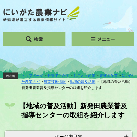
ペ
メ
ー
ニ
ジ
ュ
の
ー
先
を
頭
飛
で
ば
す。
し
て
本
文
へ
トップページ
>
分類でさがす
>
しごと・産業
>
農林水産業
>
にいが
現在地
た農業ナビ
>
農業技術情報
>
地域の普及活動
>
【地域の普及活動】
新発田農業普及指導センターの取組を紹介します
本
文
【地域の普及活動】新発田農業普及
指導センターの取組を紹介します
ページ内目次