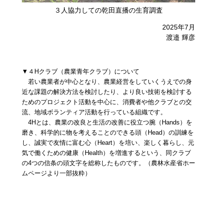
​３人協力しての乾田直播の生育調査
2025年7月
渡邉 輝彦
▼４Hクラブ（農業青年クラブ）​について
若い農業者が中心となり、農業経営をしていくうえでの身
近な課題の解決方法を検討したり、より良い技術を検討する
ためのプロジェクト活動を中心に、消費者や他クラブとの交
流、地域ボランティア活動を行っている組織です。
4Hとは、農業の改良と生活の改善に役立つ腕（Hands）を
磨き、科学的に物を考えることのできる頭（Head）の訓練を
し、誠実で友情に富む心（Heart）を培い、楽しく暮らし、元
気で働くための健康（Health）を増進するという、同クラブ
の4つの信条の頭文字を総称したものです。（農林水産省ホー
ムページより一部抜粋）​