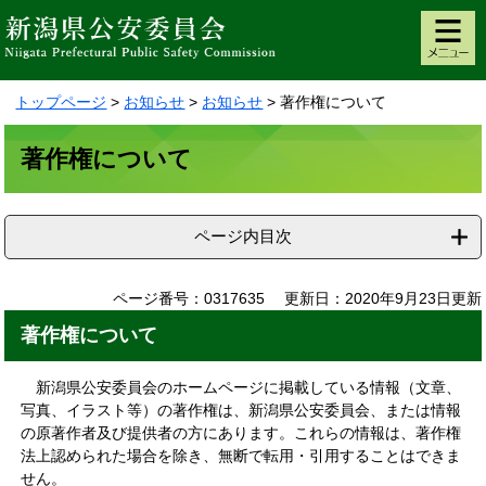
ペ
メ
ー
ニ
ジ
ュ
の
ー
トップページ
>
お知らせ
>
お知らせ
>
著作権について
先
を
頭
飛
本
で
ば
著作権について
文
す。
し
て
本
ページ内目次
文
へ
ページ番号：0317635
更新日：2020年9月23日更新
著作権について
新潟県公安委員会のホームページに掲載している情報（文章、
写真、イラスト等）の著作権は、新潟県公安委員会、または情報
の原著作者及び提供者の方にあります。これらの情報は、著作権
法上認められた場合を除き、無断で転用・引用することはできま
せん。