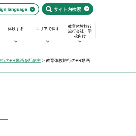
ign language
サイト内検索
教育体験旅行
体験する
エリアで探す
旅行会社・学
校向け
旅行のPR動画を配信中
>
教育体験旅行のPR動画