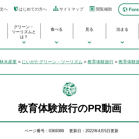
Fore
文へ
はじめての方へ
サイトマップ
閲覧補助
グリーン・
食べる
見る
泊まる
ツーリズムと
は？
林水産業
>
にいがたグリーン・ツーリズム
>
教育体験旅行
>
教育体験
教育体験旅行のPR動画
ページ番号：0369389
更新日：2022年4月5日更新