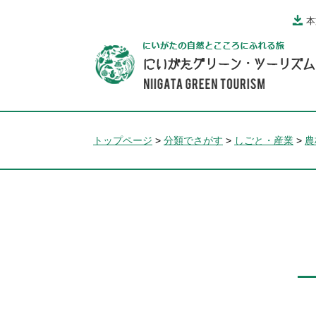
ペ
メ
本
ー
ニ
ジ
ュ
の
ー
先
を
頭
飛
で
ば
す。
し
トップページ
>
分類でさがす
>
しごと・産業
>
農
て
本
文
へ
本
文