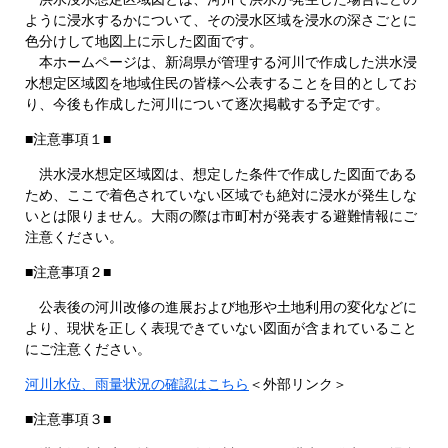
ように浸水するかについて、その浸水区域を浸水の深さごとに
色分けして地図上に示した図面です。
本ホームページは、新潟県が管理する河川で作成した洪水浸
水想定区域図を地域住民の皆様へ公表することを目的としてお
り、今後も作成した河川について逐次掲載する予定です。
■注意事項１■
洪水浸水想定区域図は、想定した条件で作成した図面である
ため、ここで着色されていない区域でも絶対に浸水が発生しな
いとは限りません。大雨の際は市町村が発表する避難情報にご
注意ください。
■注意事項２■
公表後の河川改修の進展および地形や土地利用の変化などに
より、現状を正しく表現できていない図面が含まれていること
にご注意ください。
河川水位、雨量状況の確認はこちら
＜外部リンク＞
■注意事項３■