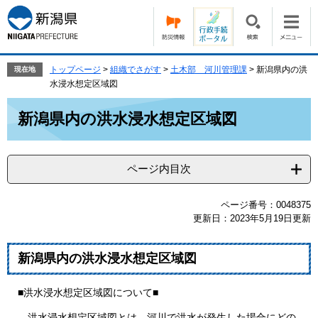
ペ
メ
ー
ニ
ジ
ュ
の
ー
先
を
トップページ
>
組織でさがす
>
土木部 河川管理課
>
新潟県内の洪
現在地
頭
飛
水浸水想定区域図
で
ば
本
す。
し
新潟県内の洪水浸水想定区域図
文
て
本
文
ページ内目次
へ
ページ番号：0048375
更新日：2023年5月19日更新
新潟県内の洪水浸水想定区域図
■洪水浸水想定区域図について■
洪水浸水想定区域図とは、河川で洪水が発生した場合にどの