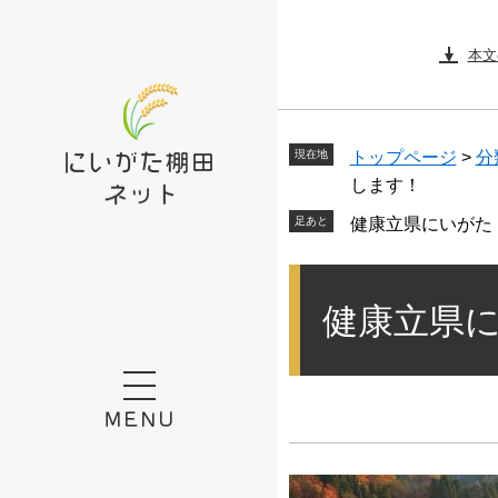
ペ
メ
ー
ニ
本文
ジ
ュ
の
ー
先
を
頭
飛
現在地
トップページ
>
分
で
ば
します！
す。
し
健康立県にいがた
て
本
本
文
文
健康立県
へ