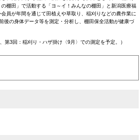
）の棚田」で活動する「ヨ～イ！みんなの棚田」と新潟医療福
外会員が年間を通じて田植えや草取り、稲刈りなどの農作業に
前後の身体データ等を測定・分析し、棚田保全活動が健康づ
、第3回：稲刈り・ハザ掛け〈9月〉での測定を予定。）