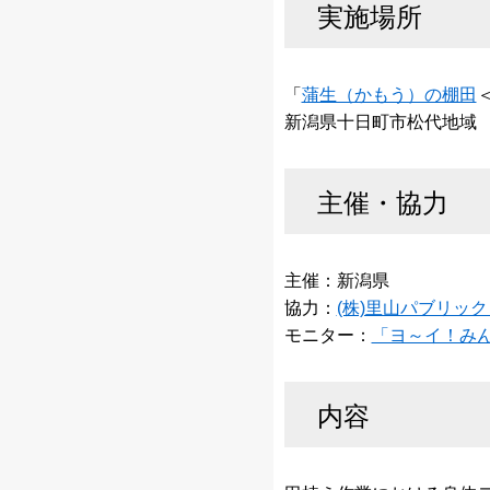
実施場所
「
蒲生（かもう）の棚田
新潟県十日町市松代地域
主催・協力
​主催：新潟県
協力：
(株)里山パブリッ
モニター：
「ヨ～イ！み
内容