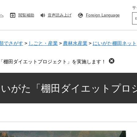
サ
へ
閲覧補助
音声読み上げ
Foreign Language
Go
カ
ス
タ
ム
類でさがす
>
しごと・産業
>
農林水産業
>
にいがた棚田ネット
検
索
「棚田ダイエットプロジェクト」を実施します！
にいがた「棚田ダイエットプロ