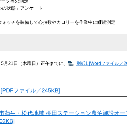
データ等の測定
「心の状態」アンケート
トウォッチを装備して心拍数やカロリーを作業中に継続測定
、5月21日（木曜日）正午までに、
別紙1 [Wordファイル／20
PDFファイル／245KB]
市蒲生・松代地域 棚田ステーション農泊施設オー
2KB]