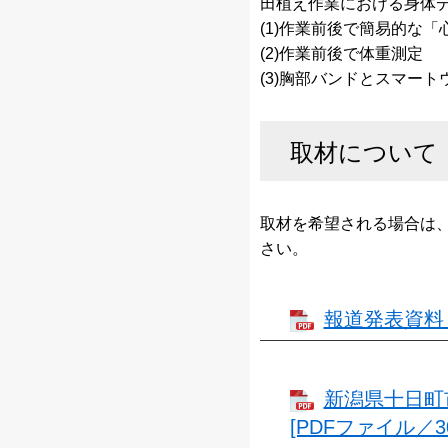
田植え作業における身体
(1)作業前後で簡易的な
(2)作業前後で体重測定
(3)胸部バンドとスマー
取材について
​取材を希望される場合は
さい。
報道発表資料 [
新潟県十日町
[PDFファイル／30