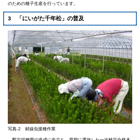
のための種子生産を行っています。
3 「にいがた千年松」の普及
写真-2 材線虫接種作業
暫定採種園の造成に先立ち、早期に選抜した一次検定合格木