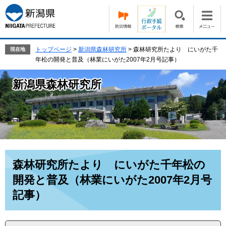
ペ
メ
ー
ニ
ジ
ュ
の
ー
先
を
トップページ
>
新潟県森林研究所
>
森林研究所たより にいがた千
現在地
頭
飛
年松の開発と普及（林業にいがた2007年2月号記事）
で
ば
す。
し
新潟県森林研究所
て
本
文
へ
本
森林研究所たより にいがた千年松の
文
開発と普及（林業にいがた2007年2月号
記事）