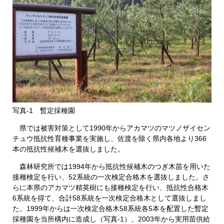
写真-1 暫定採種園
県では被害対策として1990年からアカマツのマツノザイセン
チュウ抵抗性育種事業を実施し、佐渡を除く県内各地より366
本の抵抗性候補木を選抜しました。
森林研究所では1994年から抵抗性候補木のつぎ木苗を用いた
接種検定を行い、52系統の一次検定合格木を選抜しました。さ
らに本県のアカマツ精英樹にも接種検定を行い、抵抗性合格木
6系統を得て、合計58系統を一次検定合格木として選抜しまし
た。1999年からは一次検定合格木58系統各5本を配置した暫定
採種園を当所構内に造成し（写真-1）、2003年から実用苗供給