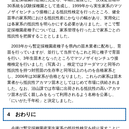
30系統を試験採種園として造成し、1999年から実生家系のマツ
ノザイセンチュウ接種による抵抗性検定を行ったところ、健全
苗率の家系間における抵抗性差にかなりの幅があり、実用化に
は各家系の抵抗性を明らかにする必要がありました。そこで暫
定採種園産種子については、家系管理を行った上で家系ごとの
抵抗性を把握することとしました。
2003年から暫定採種園産種子を県内の苗木業者に配布し、育
苗を行っていますが、並行して当所でもこれと同じ種子で育苗
を行い、3年生苗木となったところでマツノザイセンチュウ接
種検定を行いました（写真-2）。検定ではテーダマツと同等の
抵抗性を持つ対照苗の生存率と同等以上のものを合格家系と
し、2006年は30家系が合格となりました。これらの家系は苗木
業者から抵抗性アカマツ苗木としてはじめて市場に供給されま
した。なお、治山課では市場に出荷される抵抗性の高いアカマ
ツ苗木が広く親しみをもって利用されるよう名称を公募し、
「にいがた千年松」と決定しました。
4 おわりに
今後は暫定採種園産実生家系の抵抗性検定を繰り返すことに