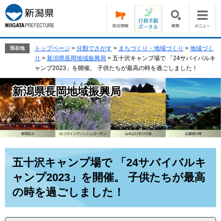
ペ
メ
ー
ニ
ジ
ュ
の
ー
先
を
トップページ
>
分類でさがす
>
まちづくり・地域づくり
>
地域づく
現在地
頭
飛
り
>
新潟県長岡地域振興局
>
五十沢キャンプ場で 「24サバイバルキ
で
ば
ャンプ2023」を開催。 子供たちが最高の時を過ごしました！
す。
し
て
新潟県長岡地域振興局
本
文
へ
本
五十沢キャンプ場で 「24サバイバルキ
文
ャンプ2023」を開催。 子供たちが最高
の時を過ごしました！