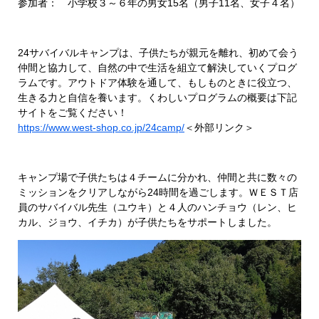
参加者： 小学校３～６年の男女15名（男子11名、女子４名）
24サバイバルキャンプは、子供たちが親元を離れ、初めて会う
仲間と協力して、自然の中で生活を組立て解決していくプログ
ラムです。アウトドア体験を通して、もしものときに役立つ、
生きる力と自信を養います。くわしいプログラムの概要は下記
サイトをご覧ください！
https://www.west-shop.co.jp/24camp/
＜外部リンク＞
キャンプ場で子供たちは４チームに分かれ、仲間と共に数々の
ミッションをクリアしながら24時間を過ごします。ＷＥＳＴ店
員のサバイバル先生（ユウキ）と４人のハンチョウ（レン、ヒ
カル、ジョウ、イチカ）が子供たちをサポートしました。