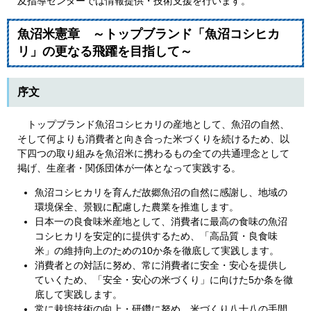
及指導センターでは情報提供・技術支援を行います。
魚沼米憲章 ～トップブランド「魚沼コシヒカ
リ」の更なる飛躍を目指して～
序文
トップブランド魚沼コシヒカリの産地として、魚沼の自然、
そして何よりも消費者と向き合った米づくりを続けるため、以
下四つの取り組みを魚沼米に携わるもの全ての共通理念として
掲げ、生産者・関係団体が一体となって実践する。
魚沼コシヒカリを育んだ故郷魚沼の自然に感謝し、地域の
環境保全、景観に配慮した農業を推進します。
日本一の良食味米産地として、消費者に最高の食味の魚沼
コシヒカリを安定的に提供するため、「高品質・良食味
米」の維持向上のための10か条を徹底して実践します。
消費者との対話に努め、常に消費者に安全・安心を提供し
ていくため、「安全・安心の米づくり」に向けた5か条を徹
底して実践します。
常に栽培技術の向上・研鑽に努め、米づくり八十八の手間