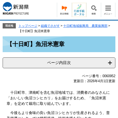
ペ
メ
ー
ニ
ジ
ュ
の
ー
先
を
トップページ
>
組織でさがす
>
十日町地域振興局 農業振興部
>
現在地
頭
飛
【十日町】魚沼米憲章
で
ば
本
す。
し
【十日町】魚沼米憲章
文
て
本
文
ページ内目次
へ
ページ番号：0060952
更新日：2026年4月1日更新
十日町市、津南町を含む魚沼地域では、消費者のみなさんに
「おいしい魚沼コシヒカリ」をお届けするため、「魚沼米憲
章」を定めて栽培に取り組んでいます。
今後もより食味の良い魚沼コシヒカリが生産されるよう、普