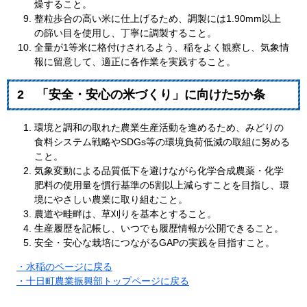
燥すること。
整粒歩合の高い米に仕上げるため、調製には1.90mm以上
の篩い目を使用し、丁寧に調製すること。
全量が1等米に格付けされるよう、稲をよく観察し、気象情
報に留意して、適正に各作業を実践すること。
2 「安全・安心の米づくり」に向けた5か条
環境と調和の取れた農業生産活動を進めるため、みどりの
食料システム戦略やSDGs等の環境負荷低減の取組に努める
こと。
気象変動による品質低下を避けながら化学合成農薬・化学
肥料の使用量を慣行基準の5割以上減らすことを目指し、環
境にやさしい農業に取り組むこと。
農道や畦畔は、草刈りを基本とすること。
生産履歴を記帳し、いつでも履歴情報が公開できること。
安全・安心な栽培につながるGAPの実践を目指すこと。
・水稲のページに戻る
・
十日町農業振興部トップページに戻る