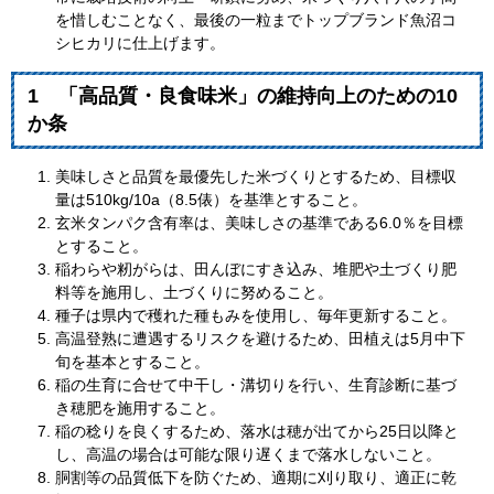
を惜しむことなく、最後の一粒までトップブランド魚沼コ
シヒカリに仕上げます。
1 「高品質・良食味米」の維持向上のための10
か条
美味しさと品質を最優先した米づくりとするため、目標収
量は510kg/10a（8.5俵）を基準とすること。
玄米タンパク含有率は、美味しさの基準である6.0％を目標
とすること。
稲わらや籾がらは、田んぼにすき込み、堆肥や土づくり肥
料等を施用し、土づくりに努めること。
種子は県内で穫れた種もみを使用し、毎年更新すること。
高温登熟に遭遇するリスクを避けるため、田植えは5月中下
旬を基本とすること。
稲の生育に合せて中干し・溝切りを行い、生育診断に基づ
き穂肥を施用すること。
稲の稔りを良くするため、落水は穂が出てから25日以降と
し、高温の場合は可能な限り遅くまで落水しないこと。
胴割等の品質低下を防ぐため、適期に刈り取り、適正に乾