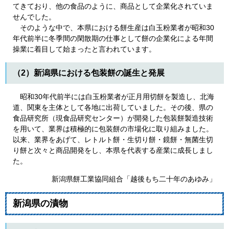
てきており、他の食品のように、商品として企業化されていま
せんでした。
そのような中で、本県における餅生産は白玉粉業者が昭和30
年代前半に冬季間の閑散期の仕事として餅の企業化による年間
操業に着目して始まったと言われています。
（2）新潟県における包装餅の誕生と発展
昭和30年代前半には白玉粉業者が正月用切餅を製造し、北海
道、関東を主体として各地に出荷していました。その後、県の
食品研究所（現食品研究センター）が開発した包装餅製造技術
を用いて、業界は積極的に包装餅の市場化に取り組みました。
以来、業界をあげて、レトルト餅・生切り餅・鏡餅・無菌生切
り餅と次々と商品開発をし、本県を代表する産業に成長しまし
た。
新潟県餅工業協同組合「越後もち二十年のあゆみ」
新潟県の漬物