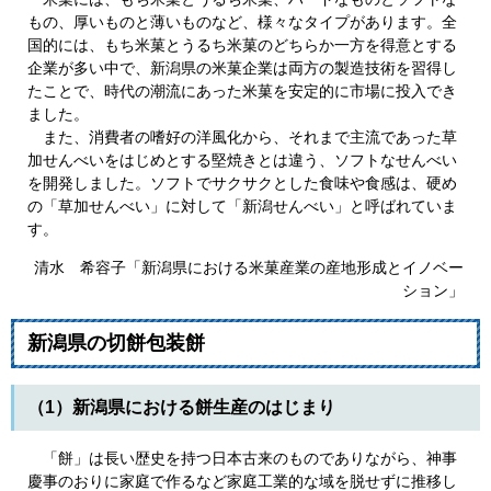
もの、厚いものと薄いものなど、様々なタイプがあります。全
国的には、もち米菓とうるち米菓のどちらか一方を得意とする
企業が多い中で、新潟県の米菓企業は両方の製造技術を習得し
たことで、時代の潮流にあった米菓を安定的に市場に投入でき
ました。
また、消費者の嗜好の洋風化から、それまで主流であった草
加せんべいをはじめとする堅焼きとは違う、ソフトなせんべい
を開発しました。ソフトでサクサクとした食味や食感は、硬め
の「草加せんべい」に対して「新潟せんべい」と呼ばれていま
す。
清水 希容子「新潟県における米菓産業の産地形成とイノベー
ション」
新潟県の切餅包装餅
（1）新潟県における餅生産のはじまり
「餅」は長い歴史を持つ日本古来のものでありながら、神事
慶事のおりに家庭で作るなど家庭工業的な域を脱せずに推移し