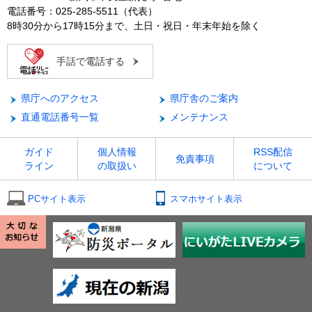
電話番号：025-285-5511（代表）
8時30分から17時15分まで、土日・祝日・年末年始を除く
手話で電話する
県庁へのアクセス
県庁舎のご案内
直通電話番号一覧
メンテナンス
ガイド
個人情報
RSS配信
免責事項
ライン
の取扱い
について
PCサイト表示
スマホサイト表示