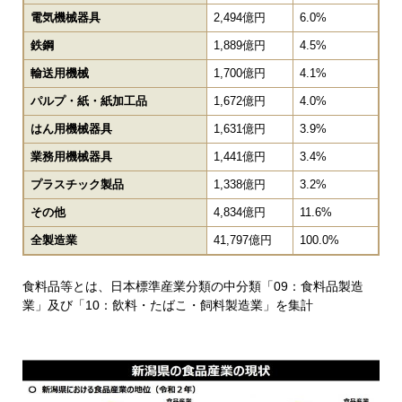
電気機械器具
2,494億円
6.0%
鉄鋼
1,889億円
4.5%
輸送用機械
1,700億円
4.1%
パルプ・紙・紙加工品
1,672億円
4.0%
はん用機械器具​
1,631億円
3.9%
業務用機械器具
1,441億円
3.4%
プラスチック製品
1,338億円
3.2%
その他
4,834億円
11.6%
全製造業
41,797億円
100.0%
食料品等とは、日本標準産業分類の中分類「09：食料品製造
業」及び「10：飲料・たばこ・飼料製造業」を集計