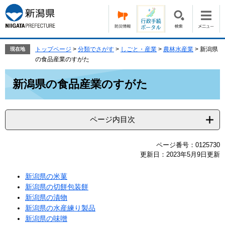
ペ
メ
ー
ニ
ジ
ュ
の
ー
先
を
トップページ
>
分類でさがす
>
しごと・産業
>
農林水産業
>
新潟県
現在地
頭
飛
の食品産業のすがた
で
ば
本
す。
し
新潟県の食品産業のすがた
文
て
本
文
ページ内目次
へ
ページ番号：0125730
更新日：2023年5月9日更新
新潟県の米菓
新潟県の切餅包装餅
新潟県の漬物
新潟県の水産練り製品
新潟県の味噌