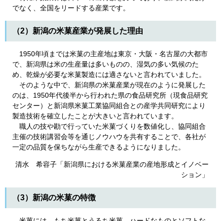
でなく、全国をリードする産業です。
（2）新潟の米菓産業が発展した理由
1950年頃までは米菓の主産地は東京・大阪・名古屋の大都市
で、新潟県は米の生産量は多いものの、湿気の多い気候のた
め、乾燥が必要な米菓製造には適さないと言われていました。
そのような中で、新潟県の米菓産業が現在のように発展した
のは、1950年代後半から行われた県の食品研究所（現食品研究
センター）と新潟県米菓工業協同組合との産学共同研究により
製造技術を確立したことが大きいと言われています。
職人の技や勘で行っていた米菓づくりを数値化し、協同組合
主催の技術講習会等を通じノウハウを共有することで、各社が
一定の品質を保ちながら生産できるようになりました。
清水 希容子「新潟県における米菓産業の産地形成とイノベー
ション」
（3）新潟の米菓の特徴
米菓には、もち米菓とうるち米菓、ハードなものとソフトな