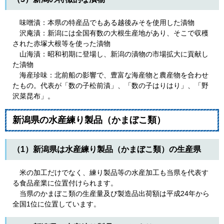
味噌漬：本県の特産品でもある越後みそを使用した漬物
沢庵漬：新潟には全国有数の大根生産地があり、そこで収穫
された赤塚大根等を使った漬物
山海漬：昭和初期に登場し、新潟の漬物の市場拡大に貢献し
た漬物
海産珍味：北前船の影響で、豊富な海産物と農産物を合わせ
たもの。代表が「数の子松前漬」、「数の子はりはり」、「野
沢菜昆布」。
新潟県の水産練り製品（かまぼこ類）
（1）新潟県は水産練り製品（かまぼこ類）の生産県
米の加工だけでなく、練り製品等の水産加工も当県を代表す
る食品産業に位置付けられます。
当県のかまぼこ類の生産量及び製造品出荷額は平成24年から
全国1位に位置しています。