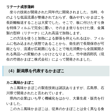
リテーナ成形蒲鉾
坐りの技術が開発された同年代に開発されました。当時、今
のような低温流通が整備されておらず、傷みやすいかまぼこを
長距離輸送することは大変でした。そこで、板に付けたすり身
を特殊フィルムで完全に覆い、そのまま坐りをかけた後、金属
製の型枠（リテーナ）に入れ高温で加熱します。
この方法を使うと加熱による膨張を抑えられるほか、フィル
ムに包み込まれた状態であることから、衛生的で長期保存が可
能となり、流通が広範囲になることで地元消費から全国展開さ
れる商品への変貌のきっかけとなりました。竹中徳四郎氏（現
在の竹徳かまぼこ株式会社）によって開発されました。
（4）新潟県を代表するかまぼこ
カニ風味かまぼこ
カニ風味かまぼこの製造技術は諸説ありますが、広島県、石
川県で開発されたと言われています。
県内の企業はいち早く機械化をはかり、大量生産・販売を行
いました。
このカニ風味かまぼこは、従来のかまぼことは全く異なる食