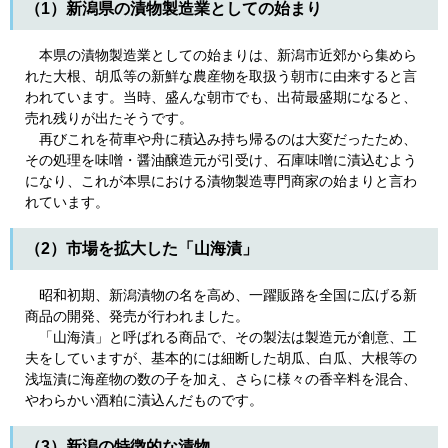
（1）新潟県の漬物製造業としての始まり
本県の漬物製造業としての始まりは、新潟市近郊から集めら
れた大根、胡瓜等の新鮮な農産物を取扱う朝市に由来すると言
われています。当時、盛んな朝市でも、出荷最盛期になると、
売れ残りが出たそうです。
再びこれを荷車や舟に積込み持ち帰るのは大変だったため、
その処理を味噌・醤油醸造元が引受け、石庫味噌に漬込むよう
になり、これが本県における漬物製造専門商家の始まりと言わ
れています。
（2）市場を拡大した「山海漬」
昭和初期、新潟漬物の名を高め、一躍販路を全国に広げる新
商品の開発、発売が行われました。
「山海漬」と呼ばれる商品で、その製法は製造元が創意、工
夫をしていますが、基本的には細断した胡瓜、白瓜、大根等の
浅塩漬に海産物の数の子を加え、さらに様々の香辛料を混合、
やわらかい酒粕に漬込んだものです。
（3）新潟の特徴的な漬物