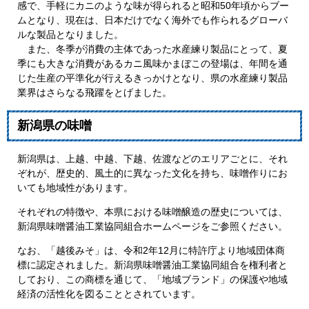
感で、手軽にカニのような味が得られると昭和50年頃からブー
ムとなり、現在は、日本だけでなく海外でも作られるグローバ
ルな製品となりました。
また、冬季が消費の主体であった水産練り製品にとって、夏
季にも大きな消費があるカニ風味かまぼこの登場は、年間を通
じた生産の平準化が行えるきっかけとなり、県の水産練り製品
業界はさらなる飛躍をとげました。
新潟県の味噌
新潟県は、上越、中越、下越、佐渡などのエリアごとに、それ
ぞれが、歴史的、風土的に異なった文化を持ち、味噌作りにお
いても地域性があります。
それぞれの特徴や、本県における味噌醸造の歴史については、
新潟県味噌醤油工業協同組合ホームページをご参照ください。
なお、「越後みそ」は、令和2年12月に特許庁より地域団体商
標に認定されました。新潟県味噌醤油工業協同組合を権利者と
しており、この商標を通じて、「地域ブランド」の保護や地域
経済の活性化を図ることとされています。