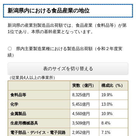
新潟県内における食品産業の地位
新潟県の産業別製造品出荷額では、食品産業（食料品等）が第
1位であり、本県の基幹産業となっています。
〇 県内主要製造業種における製造品出荷額（令和２年度実
績）
表のサイズを切り替える
（従業員4人以上の事業所）
実数（億円）
構成比（%）
食料品等
8,325億円
19.9%
化学
5,451億円
13.0%
金属製品
4,560億円
10.9%
生産用機械器具
3,509億円
8.4%
電子部品・デバイス・電子回路
2,952億円
7.1%